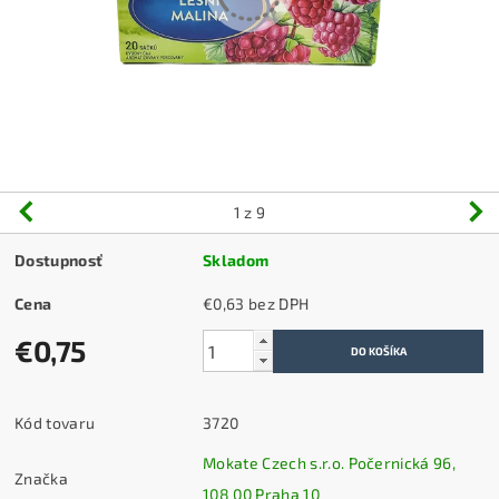
1
z 9
Dostupnosť
Skladom
Cena
€0,63 bez DPH
€0,75
Kód tovaru
3720
Mokate Czech s.r.o. Počernická 96,
Značka
108 00 Praha 10