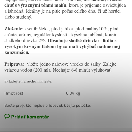
chuť s výraznými tónmi malín
, ktorá je príjemne osviežujúca
a lahodná. Ideálny je na pitie počas celého dňa, či už horúci
alebo studený.
Zloženie
: kvet ibišteka, plod jablka, plod maliny10%, plod
arónie, arómy, regulátor kyslosti - kyselina jabĺčná, koreň
Obsahuje sladké drievko - ľudia s
sladkého drievka 2%.
vysokým krvným tlakom by sa mali vyhýbať nadmernej
konzumácii.
Príprava
: vložte jedno nálevové vrecko do šálky. Zalejte
vriacou vodou (200 ml). Nechajte 6-8 minút vylúhovať.
Skladujte na suchom mieste.
Hmotnosť
0.04 kg
Buďte prvý, kto napíše príspevok k tejto položke.
Pridať komentár