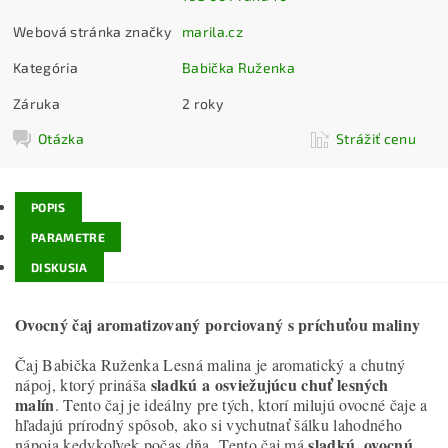
Webová stránka značky
marila.cz
Kategória
Babička Ruženka
Záruka
2 roky
Otázka
Strážiť cenu
POPIS
PARAMETRE
DISKUSIA
Ovocný čaj aromatizovaný porciovaný s príchuťou maliny
Čaj Babička Ruženka Lesná malina je aromatický a chutný
sladkú a osviežujúcu chuť lesných
nápoj, ktorý prináša
malín
. Tento čaj je ideálny pre tých, ktorí milujú ovocné čaje a
hľadajú prírodný spôsob, ako si vychutnať šálku lahodného
sladkú, ovocnú
nápoja kedykoľvek počas dňa. Tento čaj má