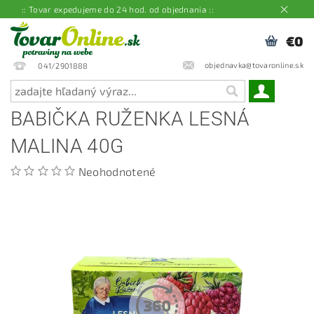
:: Tovar expedujeme do 24 hod. od objednania ::
€0
objednavka@tovaronline.sk
041/2901888
BABIČKA RUŽENKA LESNÁ
MALINA 40G
Neohodnotené