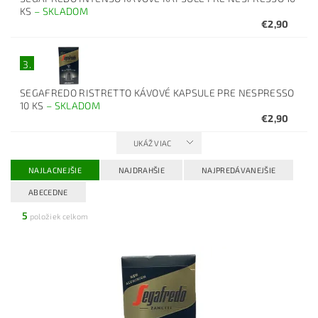
KS
–
SKLADOM
€2,90
3.
SEGAFREDO RISTRETTO KÁVOVÉ KAPSULE PRE NESPRESSO
10 KS
–
SKLADOM
€2,90
UKÁŽ VIAC
NAJLACNEJŠIE
NAJDRAHŠIE
NAJPREDÁVANEJŠIE
ABECEDNE
5
položiek celkom