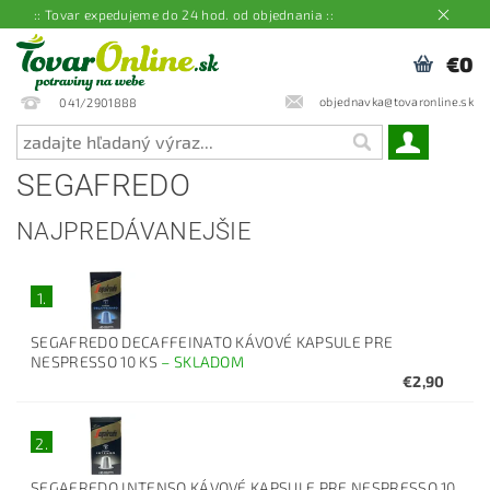
:: Tovar expedujeme do 24 hod. od objednania ::
€0
objednavka@tovaronline.sk
041/2901888
SEGAFREDO
NAJPREDÁVANEJŠIE
1.
SEGAFREDO DECAFFEINATO KÁVOVÉ KAPSULE PRE
NESPRESSO 10 KS
–
SKLADOM
€2,90
2.
SEGAFREDO INTENSO KÁVOVÉ KAPSULE PRE NESPRESSO 10