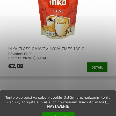
INKA CLASSIC KÁVOVINOVÁ ZMES 180 G
Pôvodne:
€2,99
Ušetríte
:
€0,90 (–30 %)
€2,09
DETAIL
jj
Tento web používa súbory cookie. Ďalším prechádzaním tohto
webu vyjadrujete súhlas s ich používaním. Viac informácií
tu
.
NASTAVENIE
2026 ©
TovarOnline.sk
, všetky práva vyhradené