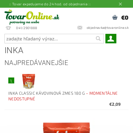
:: Tovar expedujeme do 24 hod. od objednania ::
€0
objednavka@tovaronline.sk
041/2901888
INKA
NAJPREDÁVANEJŠIE
1.
INKA CLASSIC KÁVOVINOVÁ ZMES 180 G
–
MOMENTÁLNE
NEDOSTUPNÉ
€2,09