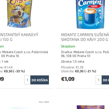
 INSTANTNÝ KAKAOVÝ
MOKATE CARMEN SUŠEN
J 150 G
SMOTANA DO KÁVY 200 G
om
Skladom
a:
Mokate Czech s.r.o. Počernická
Značka:
Mokate Czech s.r.o. Poč
8 00 Praha 10
96, 108 00 Praha 10
 1 rok
Záruka: 1,5 roka
ne:
€1,49
Pôvodne:
€1,39
te
:
€0,50 (–33 %)
Ušetríte
:
€0,30 (–21 %)
99
€1,09
Kód:
4869