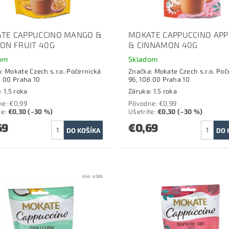
TE CAPPUCCINO MANGO &
MOKATE CAPPUCCINO APPL
ION FRUIT 40G
& CINNAMON 40G
om
Skladom
a:
Mokate Czech s.r.o. Počernická
Značka:
Mokate Czech s.r.o. Poč
8 00 Praha 10
96, 108 00 Praha 10
: 1,5 roka
Záruka: 1.5 roka
ne:
€0,99
Pôvodne:
€0,99
te
:
€0,30 (–30 %)
Ušetríte
:
€0,30 (–30 %)
69
€0,69
Kód:
4586