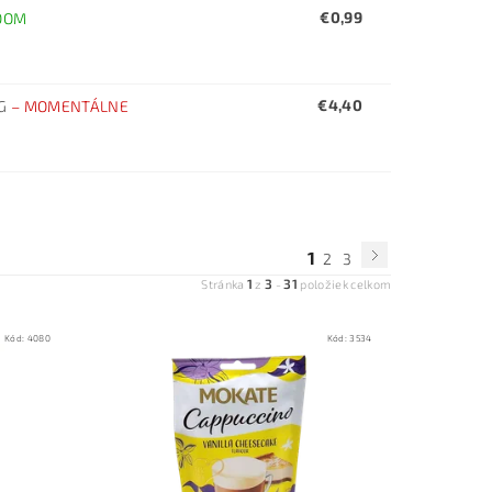
€0,99
DOM
€4,40
 G
–
MOMENTÁLNE
1
2
3
1
3
31
Stránka
z
-
položiek celkom
Kód:
4080
Kód:
3534