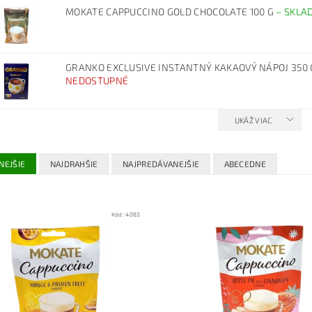
MOKATE CAPPUCCINO GOLD CHOCOLATE 100 G
–
SKLA
GRANKO EXCLUSIVE INSTANTNÝ KAKAOVÝ NÁPOJ 350
NEDOSTUPNÉ
UKÁŽ VIAC
NEJŠIE
NAJDRAHŠIE
NAJPREDÁVANEJŠIE
ABECEDNE
Kód:
4083