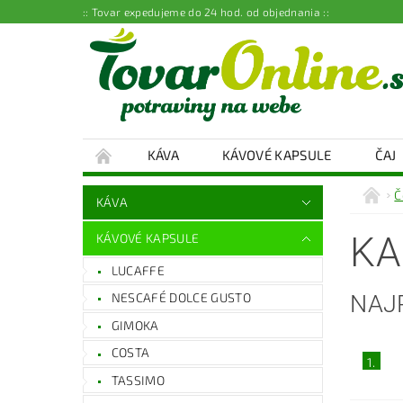
:: Tovar expedujeme do 24 hod. od objednania ::
KÁVA
KÁVOVÉ KAPSULE
ČAJ
Č
KÁVA
KA
KÁVOVÉ KAPSULE
LUCAFFE
NAJ
NESCAFÉ DOLCE GUSTO
GIMOKA
COSTA
1.
TASSIMO