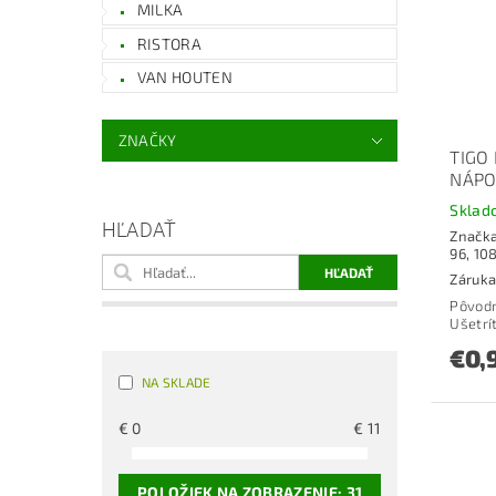
MILKA
RISTORA
VAN HOUTEN
ZNAČKY
TIGO
NÁPO
Sklad
HĽADAŤ
Značk
96, 10
Záruka:
Pôvod
Ušetrí
€0,
NA SKLADE
€
0
€
11
POLOŽIEK NA ZOBRAZENIE:
31