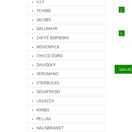
ILLY
2.
TCHIBO
JACOBS
DALLMAYR
3.
CAFFÉ BORBONE
MÖVENPICK
CHICCO D´ORO
DAVIDOFF
NAJLAC
VERGNANO
STARBUCKS
SEGAFREDO
LAVAZZA
KIMBO
PELLINI
HAUSBRANDT