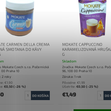
TE CARMEN DELLA CREMA
MOKATE CAPPUCCINO
NÁ SMOTANA DO KÁVY
KARAMELIZOVANÁ HRUŠKA
G
G
om
Skladom
a:
Mokate Czech s.r.o. Počernická
Značka:
Mokate Czech s.r.o. Poč
8 00 Praha 10
96, 108 00 Praha 10
: 2 roky
Záruka: 1 rok
ne:
€1,90
Pôvodne:
€1,99
te
:
€0,50 (–26 %)
Ušetríte
:
€0,50 (–25 %)
40
€1,49