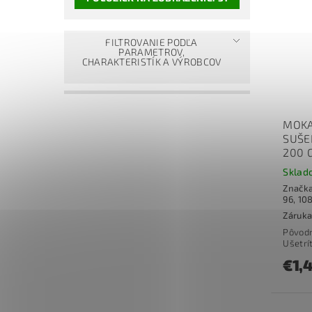
FILTROVANIE PODĽA
PARAMETROV,
CHARAKTERISTÍK A VÝROBCOV
MOKA
SUŠE
200 
Sklad
Značk
96, 10
Záruka
Pôvod
Ušetrí
€1,