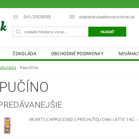
objednavka@tovaronline.sk
041/2901888
ČOKOLÁDA
OBCHODNÉ PODMIENKY
NEVÁHAJ
okoláda
Kapučíno
PUČÍNO
PREDÁVANEJŠIE
HEARTS CAPPUCCINO S PRÍCHUŤOU CHAI LATTE 1 KG