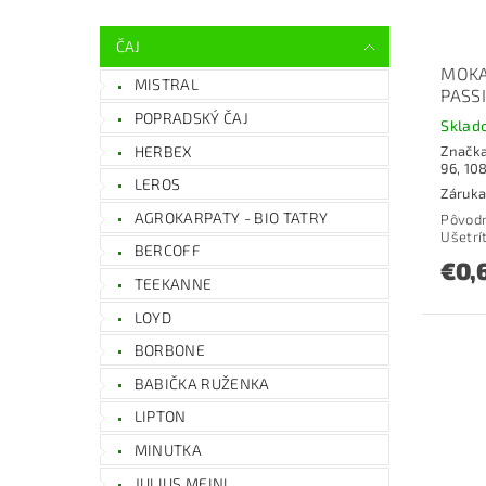
ČAJ
MOKA
MISTRAL
PASS
POPRADSKÝ ČAJ
Sklad
HERBEX
Značk
96, 10
LEROS
Záruka
AGROKARPATY - BIO TATRY
Pôvod
Ušetrí
BERCOFF
€0,
TEEKANNE
LOYD
BORBONE
BABIČKA RUŽENKA
LIPTON
MINUTKA
JULIUS MEINL