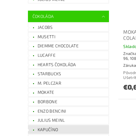
ČOKOLÁDA
JACOBS
MOKA
MUSETTI
COLA
DIEMME CHOCOLATE
Sklad
Značk
LUCAFFE
96, 10
HEARTS ČOKOLÁDA
Záruka
Pôvod
STARBUCKS
Ušetrí
M. PELCZAR
€0,
MOKATE
BORBONE
ENZO BENCINI
JULIUS MEINL
KAPUČÍNO