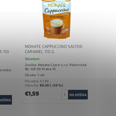
MOKATE CAPPUCCINO SALTED
 110
CARAMEL 110 G
Skladom
Značka:
Mokate Czech s.r.o. Počernická
96, 108 00 Praha 10
ernická
Záruka: 1 rok
Pôvodne:
€1,99
Ušetríte
:
€0,40 (–20 %)
€1,59