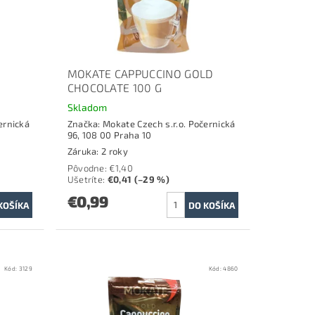
MOKATE CAPPUCCINO GOLD
CHOCOLATE 100 G
Skladom
ernická
Značka:
Mokate Czech s.r.o. Počernická
96, 108 00 Praha 10
Záruka: 2 roky
Pôvodne:
€1,40
Ušetríte
:
€0,41 (–29 %)
€0,99
Kód:
3129
Kód:
4860