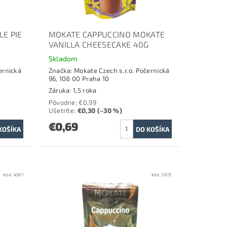
E PIE
MOKATE CAPPUCCINO MOKATE
VANILLA CHEESECAKE 40G
Skladom
ernická
Značka:
Mokate Czech s.r.o. Počernická
96, 108 00 Praha 10
Záruka: 1,5 roka
Pôvodne:
€0,99
Ušetríte
:
€0,30 (–30 %)
€0,69
Kód:
4587
Kód:
5973