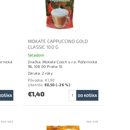
Á
MOKATE CAPPUCCINO GOLD
CLASSIC 100 G
Skladom
ernická
Značka:
Mokate Czech s.r.o. Počernická
96, 108 00 Praha 10
Záruka: 2 roky
Pôvodne:
€1,90
Ušetríte
:
€0,50 (–26 %)
€1,40
Kód:
4422
Kód:
4419