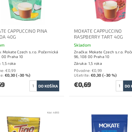
TE CAPPUCCINO PINA
MOKATE CAPPUCCINO
DA 40G
RASPBERRY TART 40G
om
Skladom
a:
Mokate Czech s.r.o. Počernická
Značka:
Mokate Czech s.r.o. Poč
8 00 Praha 10
96, 108 00 Praha 10
: 1,5 roka
Záruka: 1,5 roka
ne:
€0,99
Pôvodne:
€0,99
te
:
€0,30 (–30 %)
Ušetríte
:
€0,30 (–30 %)
69
€0,69
Kód:
4893