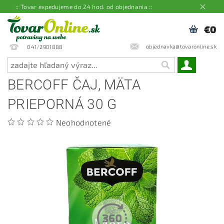
:: Tovar expedujeme do 24 hod. od objednania ::
€0
objednavka@tovaronline.sk
041/2901888
BERCOFF ČAJ, MÄTA
PRIEPORNÁ 30 G
Neohodnotené