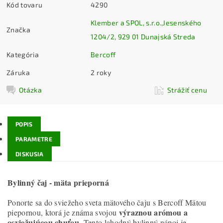
Kód tovaru
4290
Klember a SPOL, s.r.o.,Jesenského
Značka
1204/2, 929 01 Dunajská Streda
Kategória
Bercoff
Záruka
2 roky
Otázka
Strážiť cenu
POPIS
PARAMETRE
DISKUSIA
Bylinný čaj - mäta prieporná
Ponorte sa do sviežeho sveta mätového čaju s Bercoff Mätou
výraznou arómou a
piepornou, ktorá je známa svojou
osviežujúcou chuťou
. Tento lahodný bylinný nápoj je