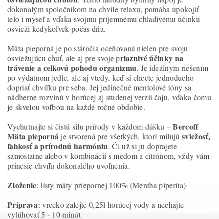
dokonalým spoločníkom na chvíle relaxu, pomáha upokojiť
telo i myseľ a vďaka svojmu príjemnému chladivému účinku
osvieži kedykoľvek počas dňa.
Mäta pieporná je po stáročia oceňovaná nielen pre svoju
riaznivé účinky na
osviežujúcu chuť, ale aj pre svoje p
trávenie a celkovú pohodu organizmu
. Je ideálnym riešením
po výdatnom jedle, ale aj vtedy, keď si chcete jednoducho
dopriať chvíľku pre seba. Jej jedinečné mentolové tóny sa
nádherne rozvinú v horúcej aj studenej verzii čaju, vďaka čomu
je skvelou voľbou na každé ročné obdobie.
Bercoff
Vychutnajte si čistú silu prírody v každom dúšku –
Mäta pieporná
sviežosť,
je stvorená pre všetkých, ktorí milujú
ľahkosť a prírodnú harmóniu
. Či už si ju doprajete
samostatne alebo v kombinácii s medom a citrónom, vždy vám
prinesie chvíľu dokonalého uvoľnenia.
Zloženie
: listy mäty priepornej 100% (Mentha piperita)
Príprava
: vrecko zalejte 0,25l horúcej vody a nechajte
vylúhovať 5 - 10 minút