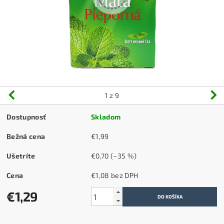
1
z 9
Dostupnosť
Skladom
Bežná cena
€1,99
Ušetríte
€0,70
(–35 %)
Cena
€1,08 bez DPH
€1,29