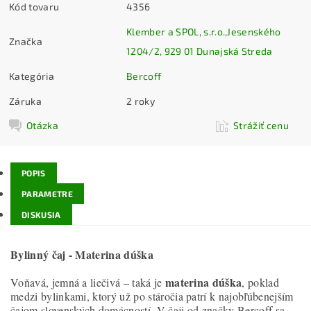
Kód tovaru
4356
Klember a SPOL, s.r.o.,Jesenského
Značka
1204/2, 929 01 Dunajská Streda
Kategória
Bercoff
Záruka
2 roky
Otázka
Strážiť cenu
POPIS
PARAMETRE
DISKUSIA
Bylinný čaj - Materina dúška
materina dúška
Voňavá, jemná a liečivá – taká je
, poklad
medzi bylinkami, ktorý už po stáročia patrí k najobľúbenejším
čajom slovenských domácností. V čaji od značky Bercoff sa