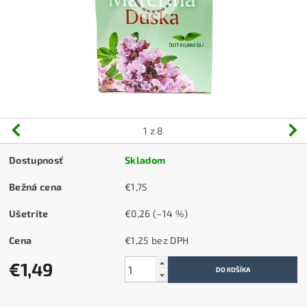
1
z 8
Dostupnosť
Skladom
Bežná cena
€1,75
Ušetríte
€0,26
(–14 %)
Cena
€1,25 bez DPH
€1,49