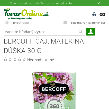
:: Tovar expedujeme do 24 hod. od objednania ::
€0
objednavka@tovaronline.sk
041/2901888
BERCOFF ČAJ, MATERINA
DÚŠKA 30 G
Neohodnotené