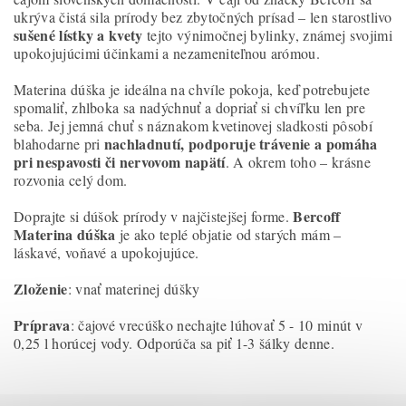
ukrýva čistá sila prírody bez zbytočných prísad – len starostlivo
sušené lístky a kvety
tejto výnimočnej bylinky, známej svojimi
upokojujúcimi účinkami a nezameniteľnou arómou.
Materina dúška je ideálna na chvíle pokoja, keď potrebujete
spomaliť, zhlboka sa nadýchnuť a dopriať si chvíľku len pre
seba. Jej jemná chuť s náznakom kvetinovej sladkosti pôsobí
nachladnutí, podporuje trávenie a pomáha
blahodarne pri
pri nespavosti či nervovom napätí
. A okrem toho – krásne
rozvonia celý dom.
Bercoff
Doprajte si dúšok prírody v najčistejšej forme.
Materina dúška
je ako teplé objatie od starých mám –
láskavé, voňavé a upokojujúce.
Zloženie
: vnať materinej dúšky
Príprava
: čajové vrecúško nechajte lúhovať 5 - 10 minút v
0,25 l horúcej vody. Odporúča sa piť 1-3 šálky denne.