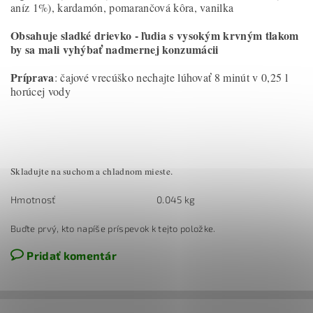
aníz 1%), kardamón, pomarančová kôra, vanilka
Obsahuje sladké drievko - ľudia s vysokým krvným tlakom
by sa mali vyhýbať nadmernej konzumácii
Príprava
: čajové vrecúško nechajte lúhovať 8 minút v 0,25 l
horúcej vody
Skladujte na suchom a chladnom mieste.
Hmotnosť
0.045 kg
Buďte prvý, kto napíše príspevok k tejto položke.
Pridať komentár