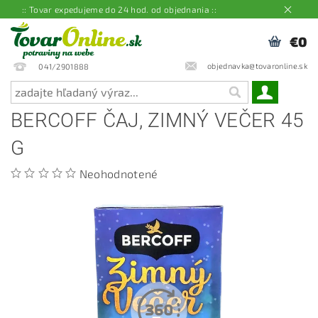
:: Tovar expedujeme do 24 hod. od objednania ::
€0
objednavka@tovaronline.sk
041/2901888
BERCOFF ČAJ, ZIMNÝ VEČER 45
G
Neohodnotené