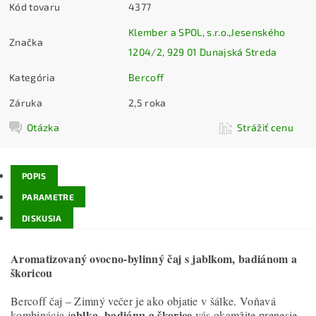
Kód tovaru
4377
Klember a SPOL, s.r.o.,Jesenského
Značka
1204/2, 929 01 Dunajská Streda
Kategória
Bercoff
Záruka
2,5 roka
Otázka
Strážiť cenu
POPIS
PARAMETRE
DISKUSIA
Aromatizovaný ovocno-bylinný čaj s jablkom, badiánom a
škoricou
Bercoff čaj – Zimný večer je ako objatie v šálke. Voňavá
ablka, badiánu a škorice
kombinácia j
vás okamžite prenesie