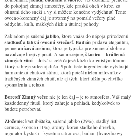
do pokojnej zimnej atmosféry, kde praská oheň v krbe, za
oknami ticho sneží a vy si môžete konečne vydýchnuť. Tento
ovocno-korenený čaj je stvorený na pomalé večery plné
oddychu, kníh, mäkkých diek a útulnej pohody.
jablko
Základom je sušené
, ktoré vnáša do nápoja prirodzenú
sladkosť a ľahkú ovocnú sviežosť
Badián
.
pridáva elegantnú,
anízovú arómu
jemne
, ktorá je typická pre zimné obdobie a
škorica
kráľovná
navodzuje hrejivý pocit. A samozrejme,
–
zimných vôní
– dotvára celé čajové kúzlo korenistým tónom,
ktorý zahreje srdce aj dušu. Spolu tieto ingrediencie vytvárajú
harmonickú chuťovú súhru, ktorá poteší nielen milovníkov
tradičných zimných chutí, ale aj tých, ktorí túžia po chvíľke
spomalenia a relaxu.
Bercoff Zimný večer
nie je len čaj – je to atmosféra. Váš malý
každodenný rituál, ktorý zahreje a pohladí, kedykoľvek to
budete potrebovať.
Zloženie
: kvet ibišteka, sušené jablko (29%), sladký list
černice, škorica (11%), arómy, koreň sladkého drievka,
regulátor kyslosti - kyselina citrónová, badián (hviezdicový