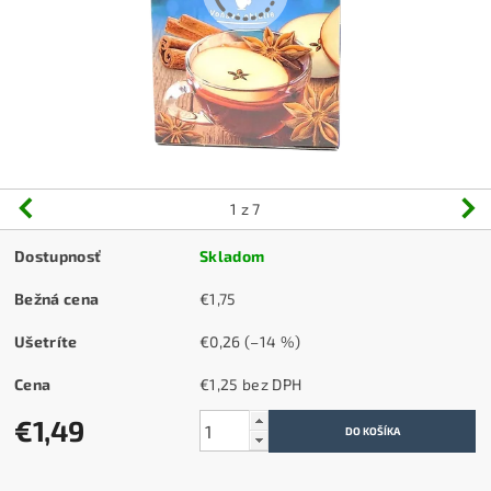
1
z 7
Dostupnosť
Skladom
Bežná cena
€1,75
Ušetríte
€0,26
(–14 %)
Cena
€1,25 bez DPH
€1,49