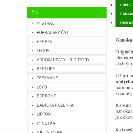
POPIS
ČAJ
PARAM
DISKUS
MISTRAL
POPRADSKÝ ČAJ
Gimoka 
HERBEX
LEROS
Originál
charakte
AGROKARPATY - BIO TATRY
sladkým 
BERCOFF
Už pri p
TEEKANNE
nádycho
harmonic
LOYD
krémový
BORBONE
Kapsule 
BABIČKA RUŽENKA
pár okam
LIPTON
je doko
MINUTKA
:
Zloženie
JULIUS MEINL