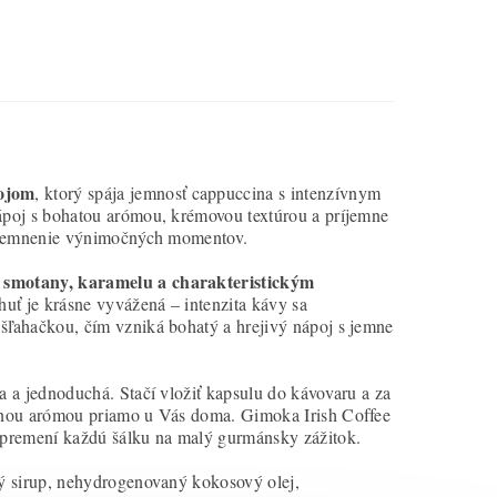
pojom
, ktorý spája jemnosť cappuccina s intenzívnym
poj s bohatou arómou, krémovou textúrou a príjemne
príjemnenie výnimočných momentov.
smotany, karamelu a charakteristickým
huť je krásne vyvážená – intenzita kávy sa
ľahačkou, čím vzniká bohatý a hrejivý nápoj s jemne
hla a jednoduchá. Stačí vložiť kapsulu do kávovaru a za
čnou arómou priamo u Vás doma. Gimoka Irish Coffee
á premení každú šálku na malý gurmánsky zážitok.
ý sirup, nehydrogenovaný kokosový olej,