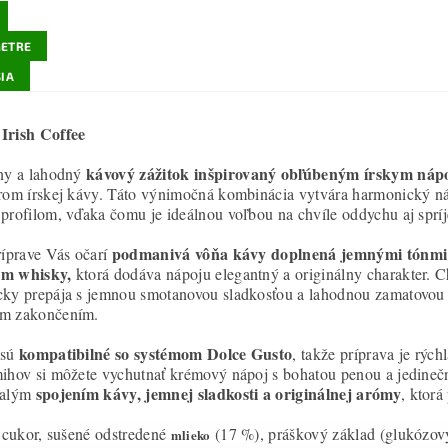
ETRE
IA
Irish Coffee
kávový zážitok inšpirovaný obľúbeným írskym ná
ny a lahodný
rom írskej kávy. Táto výnimočná kombinácia vytvára harmonický ná
profilom, vďaka čomu je ideálnou voľbou na chvíle oddychu aj s
podmanivá vôňa kávy doplnená jemnými tónmi 
ríprave Vás očarí
m whisky,
ktorá dodáva nápoju elegantný a originálny charakter. C
ky prepája s jemnou smotanovou sladkosťou a lahodnou zamatovou š
m zakončením.
kompatibilné so systémom Dolce Gusto
sú
, takže príprava je rýc
ihov si môžete vychutnať krémový nápoj s bohatou penou a jedine
spojením kávy, jemnej sladkosti a originálnej arómy
nalým
, ktor
 c
ukor, sušené odstredené
(17 %), práškový základ (glukózov
mlieko