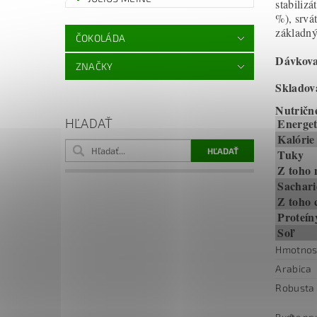
stabiliz
%), srvá
základný
ČOKOLÁDA
Dávkova
ZNAČKY
Skladov
Nutričn
Energet
HĽADAŤ
Kalórie
Tuky
Z toho 
Sachar
Z toho 
Proteín
Soľ
Hmotnos
Arabica
Robusta
Buďte prv