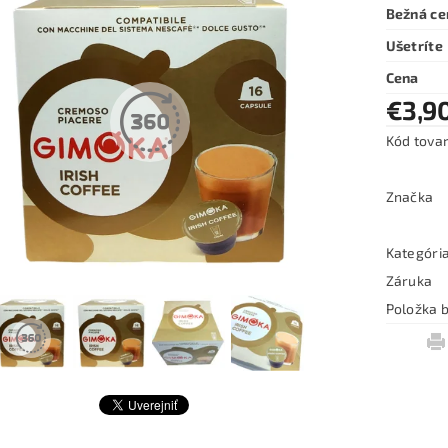
Bežná ce
Ušetríte
Cena
€3,9
Kód tova
Značka
Kategóri
Záruka
Položka b