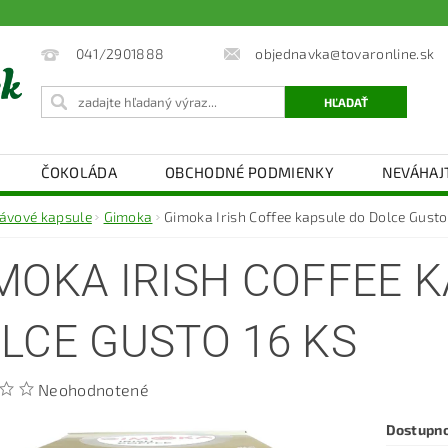
objednavka@tovaronline.sk
041/2901888
ČOKOLÁDA
OBCHODNÉ PODMIENKY
NEVÁHAJ
ávové kapsule
Gimoka
Gimoka Irish Coffee kapsule do Dolce Gusto
MOKA IRISH COFFEE 
LCE GUSTO 16 KS
Neohodnotené
Dostupn