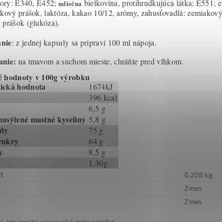
átory: E340, E452;
bielkovina, protihrudkujúca látka: E551; e
mliečna
tkový prášok, laktóza, kakao 10/12, arómy, zahusťovadlá: zemiakový
 prášok (glukóza).
nie
: z jednej kapsuly sa pripraví 100 ml nápoja.
anie:
na tmavom a suchom mieste, chráňte pred vlhkom.
é hodnoty v 100g výrobku
ická hodnota
1674kJ
396 kcal
6,5 g
nasýtené mastné kyseliny
5,8 g
idy
75 g
cukry
64 g
y
8,5 g
1,30g
ť
0.208 kg
Zmes
Zmes
ý, kto napíše príspevok k tejto položke.