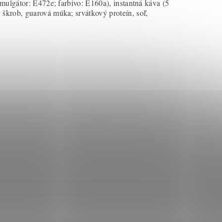
mulgátor: E472e; farbivo: E160a), instantná káva (5
 škrob, guarová múka; srvátkový proteín, soľ,