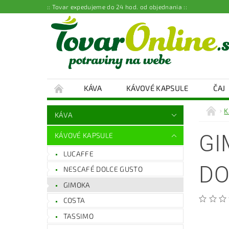
:: Tovar expedujeme do 24 hod. od objednania ::
KÁVA
KÁVOVÉ KAPSULE
ČAJ
K
KÁVA
GI
KÁVOVÉ KAPSULE
LUCAFFE
DO
NESCAFÉ DOLCE GUSTO
GIMOKA
COSTA
TASSIMO