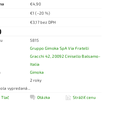
na
€4,90
€1
(–20 %)
€3,17 bez DPH
0
ru
5815
Gruppo Gimoka SpA Via Fratelli
Gracchi 42, 20092 Cinisello Balsamo-
Italia
a
Gimoka
2 roky
ola vypredaná...
Tlač
Otázka
Strážiť cenu