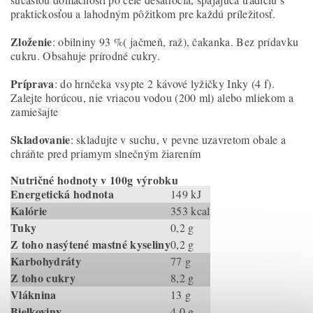
praktickosťou a lahodným pôžitkom pre každú príležitosť.
Zloženie
: obilniny 93 %( jačmeň, raž), čakanka. Bez prídavku
cukru. Obsahuje prírodné cukry.
Príprava
: do hrnčeka vsypte 2 kávové lyžičky Inky (4 f).
Zalejte horúcou, nie vriacou vodou (200 ml) alebo mliekom a
zamiešajte
Skladovanie
: skladujte v suchu, v pevne uzavretom obale a
chráňte pred priamym slnečným žiarením
Nutričné hodnoty v 100g výrobku
Energetická hodnota
149 kJ
Kalórie
353 kcal
Tuky
0,2 g
Z toho nasýtené mastné kyseliny
0,2 g
Karbohydráty
77 g
Z toho cukry
8,2 g
Vláknina
13 g
Bielkoviny
4,0 g