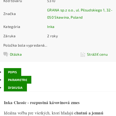
Kód tovaru
5310
GRANA sp.z o.o., ul. Pilsudskiego 1, 32-
Značka
050 Skawina, Poland
Kategória
Inka
Záruka
2 roky
Položka bola vypredaná...
Otázka
Strážiť cenu
POPIS
PARAMETRE
DISKUSIA
Inka Classic - rozpustná kávovinová zmes
chutnú a jemnú
Ideálna voľba pre všetkých, ktorí hľadajú