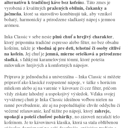
alternatívu k tradičnej káve bez kofeín
u. Táto zmes je
pražených obilnín, čakanky a
vyrobená z kvalitných
jačmeňa
, ktoré sa starostlivo kombinujú tak, aby vznikol
bohatý, harmonický a prirodzene sladkastý nápoj s jemnou
arómou.
plnú chuť a hrejivý charakter
Inka Classic v sebe nesie
,
ktorý pripomína tradičné espresso alebo filter, no bez obsahu
vhodná aj pre deti, tehotné či osoby citlivé
kofeínu, takže je
na kofeín.
jemná, mierne oriešková a prirodzene
Jej chuť je
sladká
, s ľahkými karamelovými tónmi, ktoré potešia
milovníkov hrejivých a komfortných nápojov.
Príprava je jednoduchá a univerzálna – Inka Classic si môžete
pripraviť ako klasické rozpustené nápoje, v šálke s horúcim
mliekom alebo aj na varenie v kávovare či cez filter, pričom
vždy získate lahodný a uspokojivý výsledok. Vďaka svojej
vyváženej chuti je Inka Classic ideálnou voľbou nielen na
ranné povzbudenie, ale aj na popoludňajšie chvíle oddychu či
zahreje,
večerné relaxovanie, keď túžite po nápoji, ktorý
upokojí a poteší chuťové poháriky
, no zároveň nezaťaží telo
kofeínom. Je to kávovinová klasika, ktorá sa stala obľúbenou
súčasťou domácností po celé desaťročia, spájajúca tradíciu s