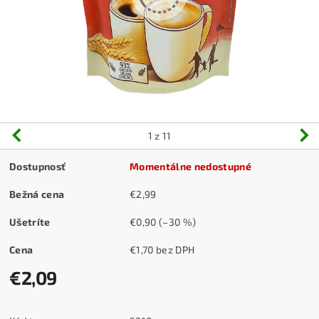
1
z 11
Dostupnosť
Momentálne nedostupné
Bežná cena
€2,99
Ušetríte
€0,90
(–30 %)
Cena
€1,70 bez DPH
€2,09