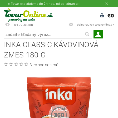
:: Tovar expedujeme do 24 hod. od objednania ::
€0
objednavka@tovaronline.sk
041/2901888
INKA CLASSIC KÁVOVINOVÁ
ZMES 180 G
Neohodnotené