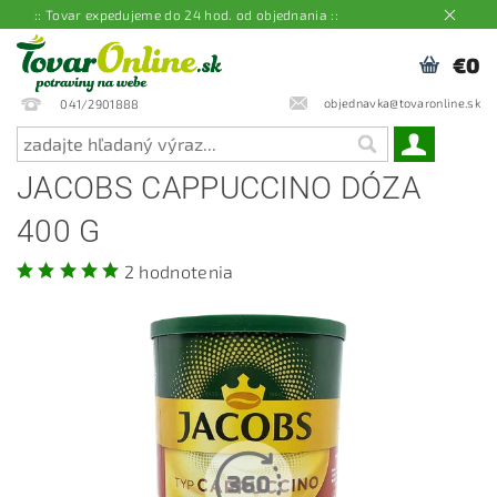
:: Tovar expedujeme do 24 hod. od objednania ::
€0
objednavka@tovaronline.sk
041/2901888
JACOBS CAPPUCCINO DÓZA
400 G
2 hodnotenia