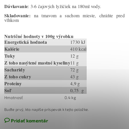
Dávkovanie
: 3-6 čajových lyžičiek na 180ml vody.
Skladovanie:
na tmavom a suchom mieste, chráňte pred
vlhkom
Nutričné hodnoty v 100g výrobku
Energetická hodnota
1730 kJ
Kalórie
410 kcal
Tuky
12 g
Z toho nasýtené mastné kyseliny
11 g
Sacharidy
72 g
Z toho cukry
43 g
Proteíny
4,9 g
Soľ
0,75 g
Hmotnosť
0.4 kg
Buďte prvý, kto napíše príspevok k tejto položke.
Pridať komentár