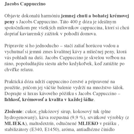
Jacobs Cappuccino
jemnej chuti a bohatej krémovej
Objavte dokonalú harmóniu
peny
s Jacobs Cappuccino. Táto 400 g dóza je ideálnym
spoločníkom pre všetkých milovníkov cappuccina, ktorí si chcú
dopriať kaviarenský zážitok v pohodlí domova.
Pripravíte si ho jednoducho – stačí zaliať horúcou vodou a
vychutnať si jemnú zmes kvalitnej kávy a mliečnej peny, ktorá
vás pohladí na duši. Jacobs Cappuccino je skvelou voľbou na
ráno, popoludňajšiu siestu alebo kedykoľvek, keď zatúžite po
chvíľke relaxu.
Praktická dóza udrží cappuccino čerstvé a pripravené na
použitie, pričom jej väčšie balenie vydrží na množstvo šálok.
Doprajte si luxus kávového pôžitku s Jacobs Cappuccino –
ľahkosť, krémovosť a kvalita v každej šálke
.
Zloženie
: cukor, glukózový sirup, kokosový tuk (plne
hydrogenovaný), káva rozpustná (9,9 %), srvátkové výrobky (z
MLIEKA
MLIEKO
), maltodextrín, odtučnené
v prášku ,
stabilizátory (E340, E1450), aróma, antiadhézne činidlo