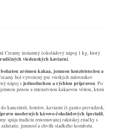
nl Creamy instantný čokoládový nápoj 1 kg, ktorý
tradičných viedenských kaviarní
.
bohatou arómou kakaa, jemnou konzistenciou a
l Creamy bol vytvorený pre všetkých milovníkov
jednoduchou a rýchlou prípravou
ený nápoj s
. Po
 jemnou penou a intenzívnou kakaovou vôňou, ktorá
o kancelárií, hotelov, kaviarní či gastro prevádzok,
rípravu moderných kávovo-čokoládových špecialít
,
my spája tradíciu renomovanej rakúskej značky s
zahriatie, jemnosť a chvíľu sladkého komfortu.