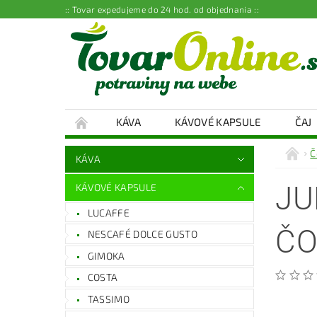
:: Tovar expedujeme do 24 hod. od objednania ::
KÁVA
KÁVOVÉ KAPSULE
ČAJ
Č
KÁVA
JU
KÁVOVÉ KAPSULE
LUCAFFE
ČO
NESCAFÉ DOLCE GUSTO
GIMOKA
COSTA
TASSIMO