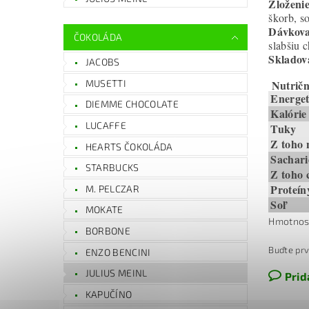
Zloženi
škorb, s
Dávkova
ČOKOLÁDA
slabšiu 
Skladov
JACOBS
MUSETTI
Nutrič
Energet
DIEMME CHOCOLATE
Kalórie
LUCAFFE
Tuky
Z toho 
HEARTS ČOKOLÁDA
Sachar
STARBUCKS
Z toho 
Proteín
M. PELCZAR
Soľ
MOKATE
Hmotnos
BORBONE
Buďte prv
ENZO BENCINI
JULIUS MEINL
Prid
KAPUČÍNO