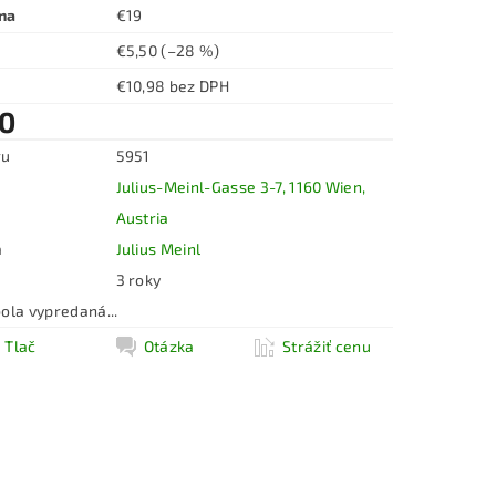
na
€19
€5,50
(–28 %)
€10,98 bez DPH
50
ru
5951
Julius-Meinl-Gasse 3-7, 1160 Wien,
Austria
a
Julius Meinl
3 roky
ola vypredaná...
Tlač
Otázka
Strážiť cenu