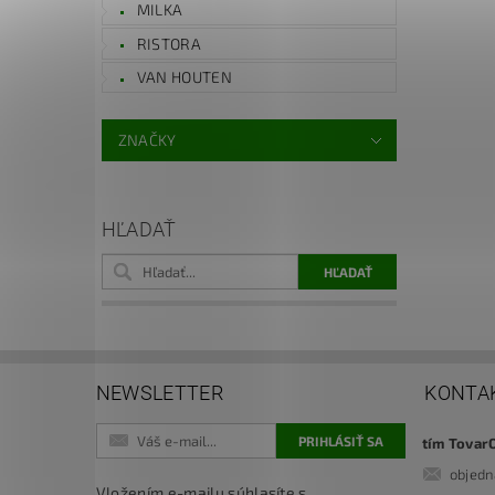
MILKA
RISTORA
VAN HOUTEN
ZNAČKY
HĽADAŤ
NEWSLETTER
KONTA
tím Tovar
objed
Vložením e-mailu súhlasíte s