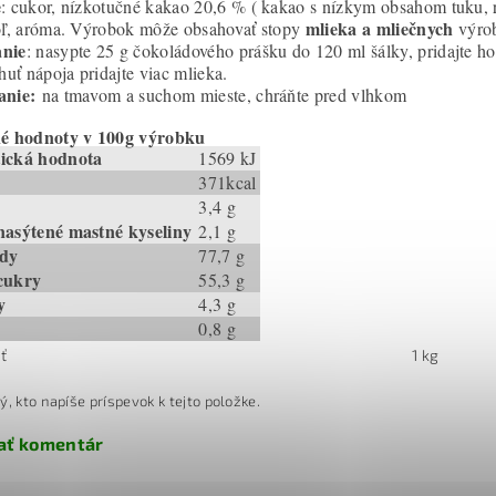
e
: cukor, nízkotučné kakao 20,6 % ( kakao s nízkym obsahom tuku, re
mlieka a mliečnych
oľ, aróma. Výrobok môže obsahovať stopy
výro
nie
: nasypte 25 g čokoládového prášku do 120 ml šálky, pridajte h
chuť nápoja pridajte viac mlieka.
anie:
na tmavom a suchom mieste, chráňte pred vlhkom
né hodnoty v 100g výrobku
ická hodnota
1569 kJ
371kcal
3,4 g
nasýtené mastné kyseliny
2,1 g
idy
77,7 g
cukry
55,3 g
y
4,3 g
0,8 g
ť
1 kg
ý, kto napíše príspevok k tejto položke.
ať komentár