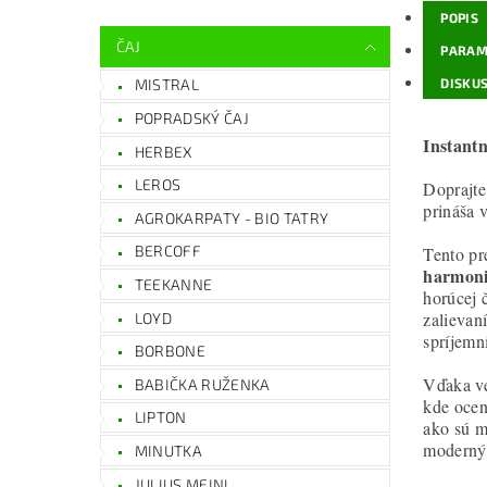
POPIS
ČAJ
PARAM
DISKUS
MISTRAL
POPRADSKÝ ČAJ
Instant
HERBEX
LEROS
Doprajte
prináša
AGROKARPATY - BIO TATRY
BERCOFF
Tento pr
harmoni
TEEKANNE
horúcej 
zalievan
LOYD
spríjemn
BORBONE
Vďaka ve
BABIČKA RUŽENKA
kde ocen
LIPTON
ako sú m
moderným
MINUTKA
JULIUS MEINL