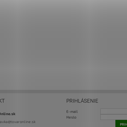
KT
PRIHLÁSENIE
E-mail
Online.sk
Heslo
navka
@
tovaronline.sk