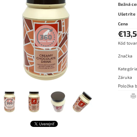
Bežná ce
Ušetríte
Cena
€13,
Kód tova
Značka
Kategóri
Záruka
Položka b