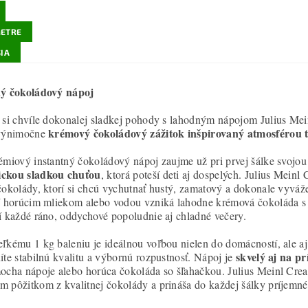
ETRE
IA
ný čokoládový nápoj
 si chvíle dokonalej sladkej pohody s lahodným nápojom Julius Mei
krémový čokoládový zážitok inšpirovaný atmosférou 
 výnimočne
émiový instantný čokoládový nápoj zaujme už pri prvej šálke svojou
ckou sladkou chuťou
, ktorá poteší deti aj dospelých. Julius Mein
čokolády, ktorí si chcú vychutnať hustý, zamatový a dokonale vyváž
í horúcim mliekom alebo vodou vzniká lahodne krémová čokoláda s
í každé ráno, oddychové popoludnie aj chladné večery.
ľkému 1 kg baleniu je ideálnou voľbou nielen do domácností, ale aj d
skvelý aj na p
íte stabilnú kvalitu a výbornú rozpustnosť. Nápoj je
ocha nápoje alebo horúca čokoláda so šľahačkou. Julius Meinl Crea
 pôžitkom z kvalitnej čokolády a prináša do každej šálky príjemné 