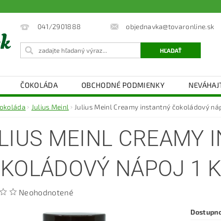
objednavka@tovaronline.sk
041/2901888
ČOKOLÁDA
OBCHODNÉ PODMIENKY
NEVÁHAJ
okoláda
Julius Meinl
Julius Meinl Creamy instantný čokoládový náp
LIUS MEINL CREAMY 
KOLÁDOVÝ NÁPOJ 1 
Neohodnotené
Dostupn