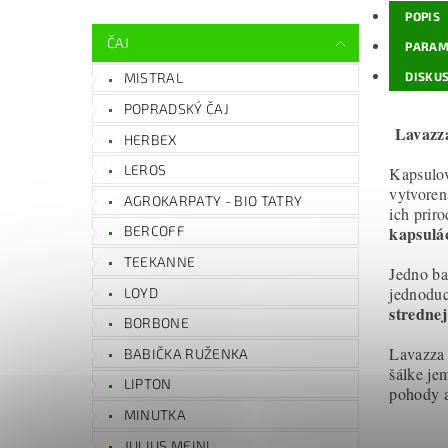
POPIS
ČAJ
PARAM
DISKUS
MISTRAL
POPRADSKÝ ČAJ
Lavazz
HERBEX
LEROS
Kapsulo
vytvoren
AGROKARPATY - BIO TATRY
ich prir
kapsulá
BERCOFF
TEEKANNE
Jedno ba
jednoduc
LOYD
strednej
BORBONE
Lavazza 
BABIČKA RUŽENKA
šálke je
LIPTON
pohody a
MINUTKA
JULIUS MEINL