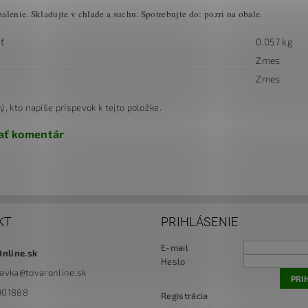
lenie. Skladujte v chlade a suchu. Spotrebujte do: pozri na obale.
ť
0.057 kg
Zmes
Zmes
ý, kto napíše príspevok k tejto položke.
ať komentár
KT
PRIHLÁSENIE
E-mail
Online.sk
Heslo
navka
@
tovaronline.sk
901888
Registrácia