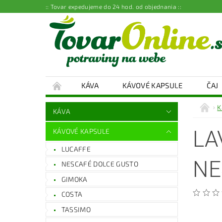
:: Tovar expedujeme do 24 hod. od objednania ::
KÁVA
KÁVOVÉ KAPSULE
ČAJ
K
KÁVA
LA
KÁVOVÉ KAPSULE
LUCAFFE
NE
NESCAFÉ DOLCE GUSTO
GIMOKA
COSTA
TASSIMO