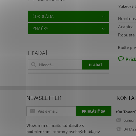
Vákuové ba
ČOKOLÁDA
Hmotnos
Arabica
ZNAČKY
Robusta
Buďte prv
HĽADAŤ
Prid
NEWSLETTER
KONTA
tím Tovar
objed
Vložením e-mailu súhlasíte s
041/2
podmienkami ochrany osobných údajov