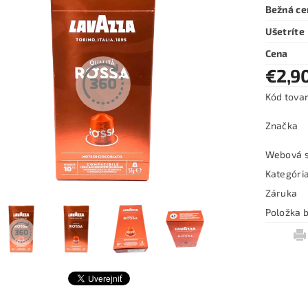
Bežná ce
Ušetríte
Cena
€2,9
Kód tova
Značka
Webová s
Kategóri
Záruka
Položka b