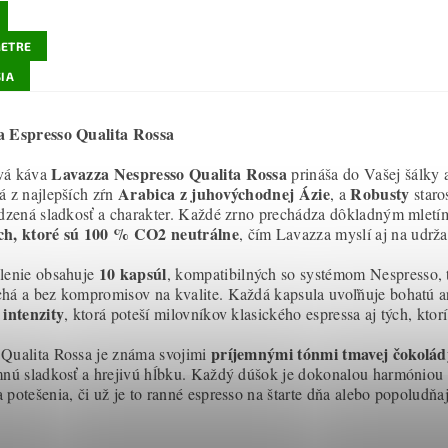
ETRE
IA
a Espresso Qualita Rossa
Lavazza Nespresso Qualita Rossa
vá káva
prináša do Vašej šálky 
Arabica z juhovýchodnej Ázie
Robusty
á z najlepších zŕn
, a
staro
odzená sladkosť a charakter. Každé zrno prechádza dôkladným mletím
ch, ktoré sú 100 % CO2 neutrálne
, čím Lavazza myslí aj na udrža
10 kapsúl
lenie obsahuje
, kompatibilných so systémom Nespresso, t
há a bez kompromisov na kvalite. Každá kapsula uvoľňuje bohatú 
 intenzity
, ktorá poteší milovníkov klasického espressa aj tých, ktor
príjemnými tónmi tmavej čokolád
Qualita Rossa je známa svojimi
mnú sladkosť a hrejivú hĺbku. Každý dúšok je dokonalou harmóniou 
 potešenia, či už je to ranné espresso na štarte dňa alebo popoludňaj