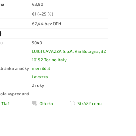
na
€3,90
€1
(–25 %)
€2,44 bez DPH
0
ru
5040
LUIGI LAVAZZA S.p.A. Via Bologna, 32
10152 Torino Italy
tránka značky
merrild.it
a
Lavazza
2 roky
ola vypredaná...
Tlač
Otázka
Strážiť cenu