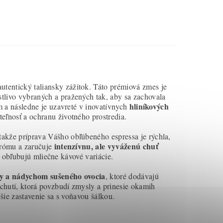
autentický taliansky zážitok. Táto prémiová zmes je
stlivo vybraných a pražených tak, aby sa zachovala
hliníkových
 a následne je uzavreté v inovatívnych
teľnosť a ochranu životného prostredia.
akže príprava Vášho obľúbeného espressa je rýchla,
intenzívnu, ale vyváženú chuť
arómu a zaručuje
í obľubujú mliečne kávové variácie.
y a nádychom sušeného ovocia
, ktoré dodávajú
chutí, ktorá povzbudí zmysly a prinesie okamih
šie zastavenie sa s voňavou šálkou.