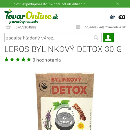
:: Tovar expedujeme do 24 hod. od objednania ::
€0
objednavka@tovaronline.sk
041/2901888
LEROS BYLINKOVÝ DETOX 30 G
3 hodnotenia