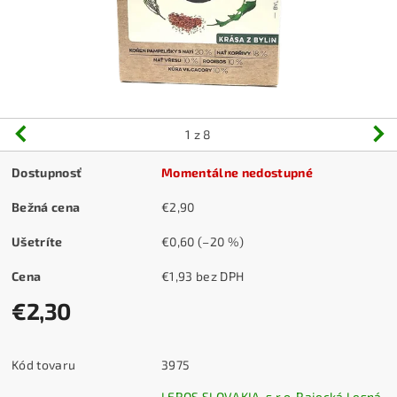
1
z 8
Dostupnosť
Momentálne nedostupné
Bežná cena
€2,90
Ušetríte
€0,60
(–20 %)
Cena
€1,93 bez DPH
€2,30
Kód tovaru
3975
LEROS SLOVAKIA, s.r.o. Rajecká Lesná