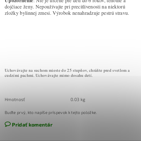
Upozornenie
: Nie je určené pre deti do 6 rokov, tehotné a
dojčiace ženy. Nepoužívajte pri precitlivenosti na niektorú
zložky bylinnej zmesi. Výrobok nenahradzuje pestrú stravu.
Uchovávajte na suchom mieste do 25 stupňov, chráňte pred svetlom a
cudzími pachmi. Uchovávajte mimo dosahu detí.
Hmotnosť
0.03 kg
Buďte prvý, kto napíše príspevok k tejto položke.
Pridať komentár