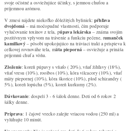
svoje očistné a osviežujúce účinky, s jemnou chuťou a
príjemnou arómou.
pŕhľava
V zmesi nájdete niekoľko dôležitých byliniek:
dvojdomá
– má močopudné vlastnosti, čím podporuje
úpava lekárska
vylučovanie toxínov z tela, p
– známa svojím
umanček
pozitívnym vplyvom na trávenie a funkciu pečene, r
kamilkový
– pôsobí upokojujúco na tráviaci trakt a prispieva k
äta pieporná
celkovej rovnováhe tela, m
– osviežuje a prináša
príjemnú chuť a vôňu.
Zloženie
: koreň púpavy s vňaťo ( 20%), vňať žihľavy (18%),
vňať vresu (10%), rooibos (10%), kôra vilcacory (10%), vňať
mäty piepornej (10%), kôra škorice (10%), plod schizandry (
5%), koreň lopúcha (5%), koreň kurkumy (2%).
Dávkovanie
: dospelí 3 - 6 šálok denne. Deti od 6 rokov 2
šálky denne.
Príprava
: 1 čajové vrecko zalejte vriacou vodou (250 ml) a
vylúhujte 10 minút.