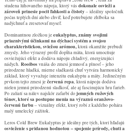
dokonale osvieži a
studena lúhovaného nápoja, ktorý vás
zároveň prinesie pocit ľahkosti a čistoty
– ideálny spoločník
počas teplých dní alebo chvíľ, keď potrebujete zhlboka sa
nadýchnuť a zresetovať myseľ.
eukalyptus, známy svojimi
Dominantnou zložkou je
priaznivými účinkami na dýchací systém a svojou
charakteristickou, sviežou arómou,
ktorá okamžite prebudí
zmysly. Jeho výrazný profil dopĺňa mäta, ktorá umocňuje
osviežujúci efekt a dodáva nápoju chladivý, energizujúci
Rooibos
nádych.
vnáša do zmesi jemnosť a plnosť – jeho
prirodzene hladká, mierne sladkastá chuť vytvára harmonický
základ, ktorý vyvažuje intenzitu eukalyptu a mäty. Jedinečným
červená repa
prvkom tejto zmesi je
, ktorá nápoju dodáva
nielen jemnú prirodzenú sladkosť, ale aj fascinujúcu hru farieb.
jemných ružových
Po zaliatí sa nálev najskôr zafarbí do
tónov, ktoré sa postupne menia na výraznú oranžovo-
červenú farbu
– vizuálny efekt, ktorý robí z každého pohára
malý umelecký zážitok.
Leros Cold Brew Eukalyptus je ideálny pre tých, ktorí hľadajú
osvieženie s pridanou hodnotou – spojenie prírody, chuti a