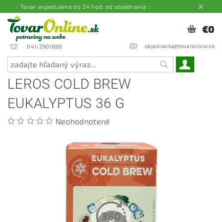
:: Tovar expedujeme do 24 hod. od objednania ::
€0
objednavka@tovaronline.sk
041/2901888
LEROS COLD BREW
EUKALYPTUS 36 G
Neohodnotené