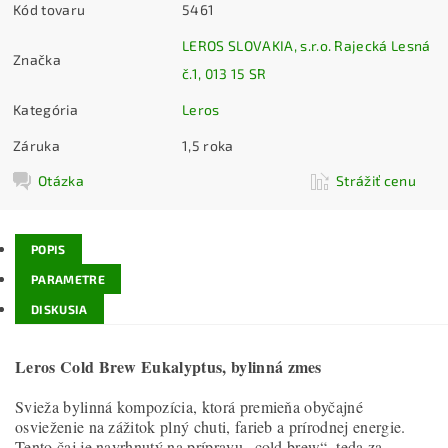
Kód tovaru
5461
LEROS SLOVAKIA, s.r.o. Rajecká Lesná
Značka
č.1, 013 15 SR
Kategória
Leros
Záruka
1,5 roka
Otázka
Strážiť cenu
POPIS
PARAMETRE
DISKUSIA
Leros Cold Brew Eukalyptus, bylinná zmes
Svieža bylinná kompozícia, ktorá premieňa obyčajné
osvieženie na zážitok plný chuti, farieb a prírodnej energie.
Tento čaj je navrhnutý na prípravu „cold brew“, teda za