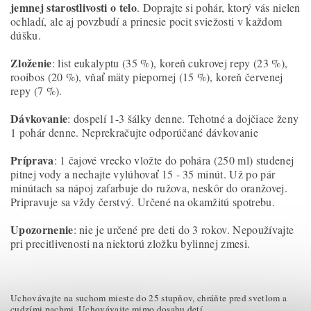
jemnej starostlivosti o telo
. Doprajte si pohár, ktorý vás nielen
ochladí, ale aj povzbudí a prinesie pocit sviežosti v každom
dúšku.
Zloženie
: list eukalyptu (35 %), koreň cukrovej repy (23 %),
rooibos (20 %), vňať mäty piepornej (15 %), koreň červenej
repy (7 %).
Dávkovanie
: dospelí 1-3 šálky denne. Tehotné a dojčiace ženy
1 pohár denne. Neprekračujte odporúčané dávkovanie
Príprava
: 1 čajové vrecko vložte do pohára (250 ml) studenej
pitnej vody a nechajte vylúhovať 15 - 35 minút. Už po pár
minútach sa nápoj zafarbuje do ružova, neskôr do oranžovej.
Pripravuje sa vždy čerstvý. Určené na okamžitú spotrebu.
Upozornenie
: nie je určené pre deti do 3 rokov. Nepoužívajte
pri precitlivenosti na niektorú zložku bylinnej zmesi.
Uchovávajte na suchom mieste do 25 stupňov, chráňte pred svetlom a
cudzími pachmi. Uchovávajte mimo dosahu detí.