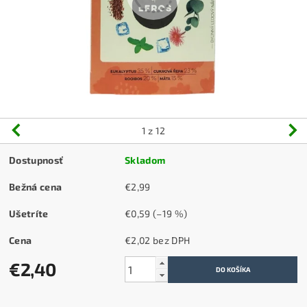
1
z 12
Dostupnosť
Skladom
Bežná cena
€2,99
Ušetríte
€0,59
(–19 %)
Cena
€2,02 bez DPH
€2,40