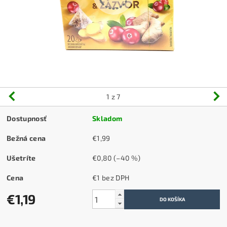
1
z 7
Dostupnosť
Skladom
Bežná cena
€1,99
Ušetríte
€0,80
(–40 %)
Cena
€1 bez DPH
€1,19