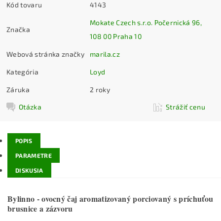
Kód tovaru
4143
Mokate Czech s.r.o. Počernická 96,
Značka
108 00 Praha 10
Webová stránka značky
marila.cz
Kategória
Loyd
Záruka
2 roky
Otázka
Strážiť cenu
POPIS
PARAMETRE
DISKUSIA
Bylinno - ovocný čaj aromatizovaný porciovaný s príchuťou
brusnice a zázvoru