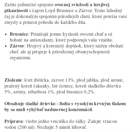
ovocnej sviežosti a hrejivej
Zažite jedinečné spojenie
pikantnosti
s čajom Loyd Brusnice a Zázvor. Tento lahodný
čaj je dokonalým spojením prírodných chutí, ktoré potešia vaše
zmysly a prinesú pohodu do každého dňa.
Brusnice
: Prinášajú jemne kyslastú ovocnú chuť a sú
bohaté na antioxidanty, ktoré podporujú vašu vitalitu.
Zázvor
: Hrejivý a korenistý doplnok, ktorý nielen obohatí
chuť, ale aj prispeje k prirodzenej obranyschopnosti
organizmu.
Zloženie
: kvet ibišteka, zázvor 13%, plod jablka, plod arónie,
pražený koreň čakanky, list černice, koreň sladkého drievka
5%, arómy, rebarbora 1%, plod brusnice 0,2%.
Obsahuje sladké drievko - ľudia s vysokým krvným tlakom
by sa mali vyhýbať nadmernej konzumácií
.
Príprava
: vložte jedno vrecúško do šálky. Zalejte vriacou
vodou (200 ml). Nechajte 5 minút lúhovať.