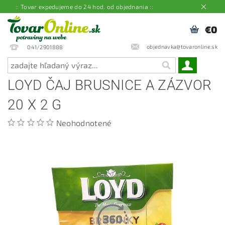
:: Tovar expedujeme do 24 hod. od objednania ::
€0
objednavka@tovaronline.sk
041/2901888
LOYD ČAJ BRUSNICE A ZÁZVOR
20 X 2 G
Neohodnotené