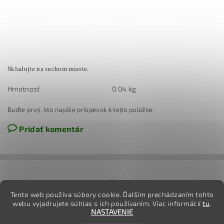
Skladujte na suchom mieste.
Hmotnosť
0.04 kg
Buďte prvý, kto napíše príspevok k tejto položke.
Pridať komentár
jj
Tento web používa súbory cookie. Ďalším prechádzaním tohto
webu vyjadrujete súhlas s ich používaním. Viac informácií
tu
.
NASTAVENIE
2026 ©
TovarOnline.sk
, všetky práva vyhradené