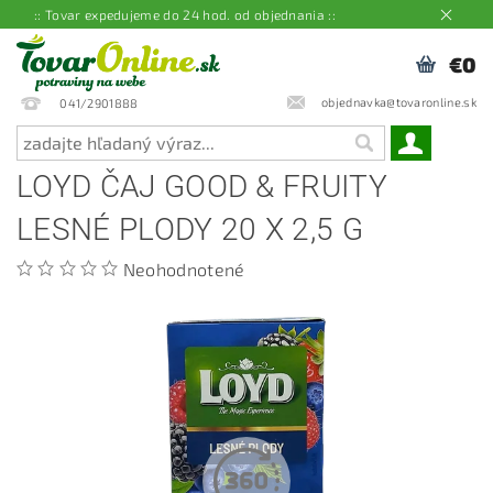
:: Tovar expedujeme do 24 hod. od objednania ::
€0
objednavka@tovaronline.sk
041/2901888
LOYD ČAJ GOOD & FRUITY
LESNÉ PLODY 20 X 2,5 G
Neohodnotené