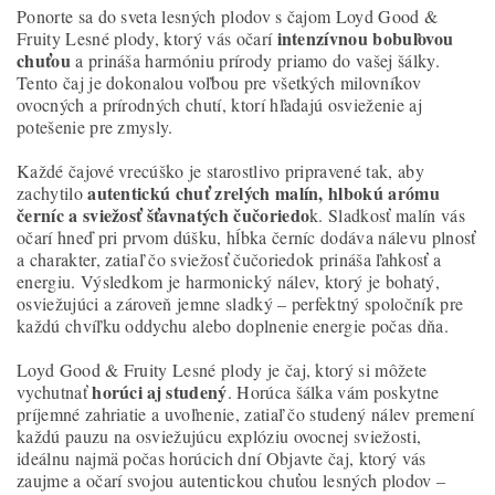
Ponorte sa do sveta lesných plodov s čajom Loyd Good &
intenzívnou bobuľovou
Fruity Lesné plody, ktorý vás očarí
chuťou
a prináša harmóniu prírody priamo do vašej šálky.
Tento čaj je dokonalou voľbou pre všetkých milovníkov
ovocných a prírodných chutí, ktorí hľadajú osvieženie aj
potešenie pre zmysly.
Každé čajové vrecúško je starostlivo pripravené tak, aby
autentickú chuť zrelých malín, hlbokú arómu
zachytilo
černíc a sviežosť šťavnatých čučoriedo
k. Sladkosť malín vás
očarí hneď pri prvom dúšku, hĺbka černíc dodáva nálevu plnosť
a charakter, zatiaľ čo sviežosť čučoriedok prináša ľahkosť a
energiu. Výsledkom je harmonický nálev, ktorý je bohatý,
osviežujúci a zároveň jemne sladký – perfektný spoločník pre
každú chvíľku oddychu alebo doplnenie energie počas dňa.
Loyd Good & Fruity Lesné plody je čaj, ktorý si môžete
horúci aj studený
vychutnať
. Horúca šálka vám poskytne
príjemné zahriatie a uvoľnenie, zatiaľ čo studený nálev premení
každú pauzu na osviežujúcu explóziu ovocnej sviežosti,
ideálnu najmä počas horúcich dní Objavte čaj, ktorý vás
zaujme a očarí svojou autentickou chuťou lesných plodov –