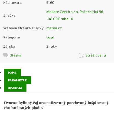
Kód tovaru
5160
Mokate Czech s.r.o. Počernická 96,
Značka
108 00 Praha 10
Webová stránka značky
marila.cz
Kategória
Loyd
Záruka
2 roky
Otázka
Strážiť cenu
POPIS
PARAMETRE
DISKUSIA
Ovocno-bylinný čaj aromatizovaný porciovaný inšpirovaný
chuťou lesných plodov