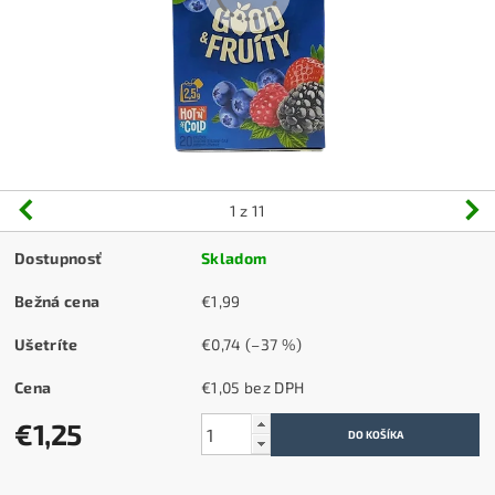
1
z 11
Dostupnosť
Skladom
Bežná cena
€1,99
Ušetríte
€0,74
(–37 %)
Cena
€1,05 bez DPH
€1,25