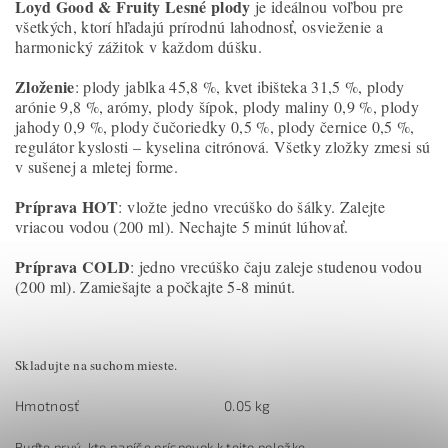
Loyd Good & Fruity Lesné plody
je ideálnou voľbou pre
všetkých, ktorí hľadajú prírodnú lahodnosť, osvieženie a
harmonický zážitok v každom dúšku.
Zloženie
: plody jablka 45,8 %, kvet ibišteka 31,5 %, plody
arónie 9,8 %, arómy, plody šípok, plody maliny 0,9 %, plody
jahody 0,9 %, plody čučoriedky 0,5 %, plody černice 0,5 %,
regulátor kyslosti – kyselina citrónová. Všetky zložky zmesi sú
v sušenej a mletej forme.
Príprava HOT
: vložte jedno vrecúško do šálky. Zalejte
vriacou vodou (200 ml). Nechajte 5 minút lúhovať.
Príprava COLD
: jedno vrecúško čaju zaleje studenou vodou
(200 ml). Zamiešajte a počkajte 5-8 minút.
Skladujte na suchom mieste.
Hmotnosť
0.05 kg
Buďte prvý, kto napíše príspevok k tejto položke.