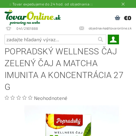
:: Tovar expedujeme do 24 hod. od objednania ::
€0
objednavka@tovaronline.sk
041/2901888
POPRADSKÝ WELLNESS ČAJ
ZELENÝ ČAJ A MATCHA
IMUNITA A KONCENTRÁCIA 27
G
Neohodnotené