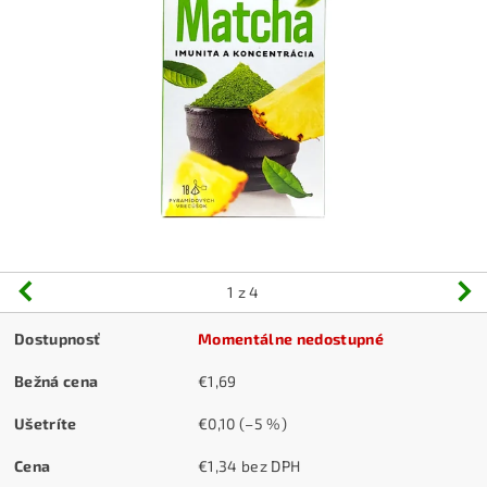
1
z 4
Dostupnosť
Momentálne nedostupné
Bežná cena
€1,69
Ušetríte
€0,10
(–5 %)
Cena
€1,34 bez DPH