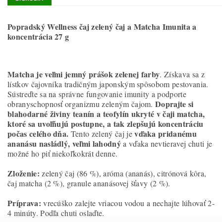
Popradský Wellness čaj zelený čaj a Matcha Imunita a
koncentrácia 27 g
Matcha je veľmi jemný prášok zelenej farby
. Získava sa z
lístkov čajovníka tradičným japonským spôsobom pestovania.
Sústreďte sa na správne fungovanie imunity a podporte
Doprajte si
obranyschopnosť organizmu zeleným čajom.
blahodarné živiny teanín a teofylín ukryté v čaji matcha,
ktoré sa uvoľňujú postupne, a tak zlepšujú koncentráciu
počas celého dňa.
vďaka pridanému
Tento zelený čaj je
ananásu nasládlý, veľmi lahodný
a vďaka nevtieravej chuti je
možné ho piť niekoľkokrát denne.
Zloženie:
zelený čaj (86 %), aróma (ananás), citrónová kôra,
čaj matcha (2 %), granule ananásovej šťavy (2 %).
Príprava:
vrecúško zalejte vriacou vodou a nechajte lúhovať 2-
4 minúty. Podľa chuti oslaďte.