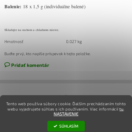
Balenie:
18 x 1,5 g (individuálne balené)
Skladujte na suchom a chladnom mieste.
Hmotnosť
0.027 kg
Buďte prvý, kto napíše príspevok k tejto položke.
Pridať komentár
jj
Tento web používa súbory cookie. Ďalším prechádzaním tohto
webu vyjadrujete súhlas s ich používaním. Viac informácií
tu
.
NASTAVENIE
2026 ©
TovarOnline.sk
, všetky práva vyhradené
SÚHLASÍM
Vytvoril Shoptet