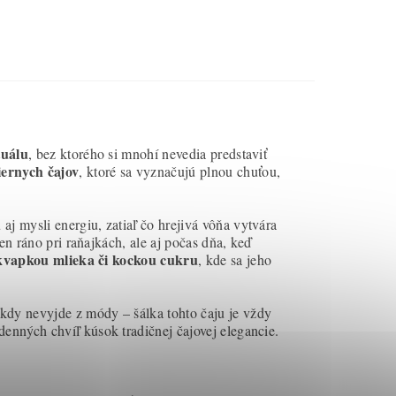
tuálu
, bez ktorého si mnohí nevedia predstaviť
iernych čajov
, ktoré sa vyznačujú plnou chuťou,
j mysli energiu, zatiaľ čo hrejivá vôňa vytvára
len ráno pri raňajkách, ale aj počas dňa, keď
 kvapkou mlieka či kockou cukru
, kde sa jeho
ikdy nevyjde z módy – šálka tohto čaju je vždy
enných chvíľ kúsok tradičnej čajovej elegancie.