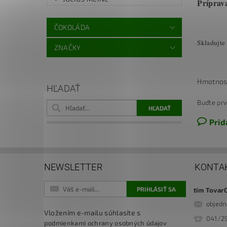
Príprav
ČOKOLÁDA
Skladujte
ZNAČKY
Hmotnos
HĽADAŤ
Buďte prv
Prid
NEWSLETTER
KONTA
tím Tovar
objed
Vložením e-mailu súhlasíte s
041/2
podmienkami ochrany osobných údajov