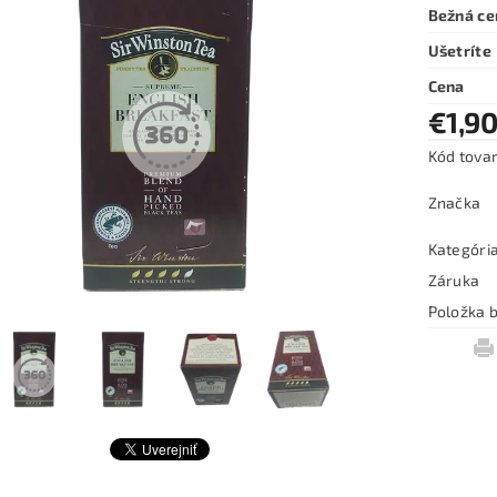
Bežná ce
Ušetríte
Cena
€1,9
Kód tova
Značka
Kategóri
Záruka
Položka b