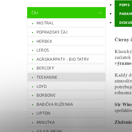
POPIS
ČAJ
PARAM
DISKUS
MISTRAL
POPRADSKÝ ČAJ
Čierny č
HERBEX
LEROS
Klasický
začiatok
AGROKARPATY - BIO TATRY
ýrazno
v
BERCOFF
Každý dú
TEEKANNE
atmosféru
potrebuje
LOYD
robustná
BORBONE
Sir Win
BABIČKA RUŽENKA
spoľahli
LIPTON
Zloženi
MINUTKA
JULIUS MEINL