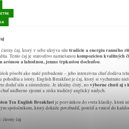
ETRE
IA
aj
tradície a energiu ranného ri
 čierny čaj, ktorý v sebe ukrýva silu
kompozíciou kvalitných č
 dňa. Tento čaj je starostlivo namiešanou
u arómou a lahodnou, jemne trpkastou dochuťou
.
šok pôsobí ako malé prebudenie – jeho intenzívna chuť dodáva telu a
 pohodlia a istoty. English Breakfast je čaj, ktorý si vychutnáte nie
výborne chutí aj s
te dodať silu a sústredenie. Je ideálny čistý, no
 chuť nádherne zjemní a získa tradičný anglický nádych.
ston Tea English Breakfast
je pozvánkou do sveta klasiky, ktorá n
vým spoločníkom, ktorý dokáže povzbudiť, potešiť a vniesť do každod
e
: čierny čaj