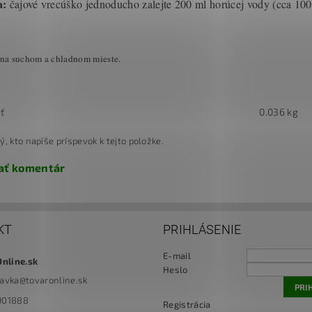
a:
čajové vrecúško jednoducho zalejte 200 ml horúcej vody (cca 100 
 na suchom a chladnom mieste.
ť
0.036 kg
ý, kto napíše príspevok k tejto položke.
ať komentár
KT
PRIHLÁSENIE
E-mail
Online.sk
Heslo
navka
@
tovaronline.sk
901888
Registrácia