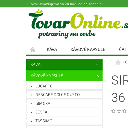
:: Tovar expedujeme do 24 hod. od objednania ::
KÁVA
KÁVOVÉ KAPSULE
ČAJ
Č
KÁVA
SI
KÁVOVÉ KAPSULE
LUCAFFE
36
NESCAFÉ DOLCE GUSTO
GIMOKA
COSTA
TASSIMO