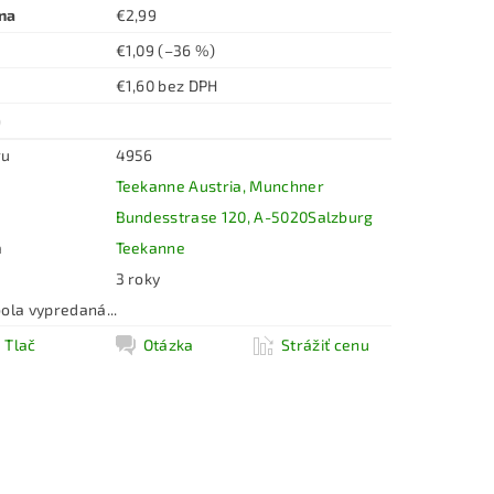
na
€2,99
€1,09
(–36 %)
€1,60 bez DPH
0
ru
4956
Teekanne Austria, Munchner
Bundesstrase 120, A-5020Salzburg
a
Teekanne
3 roky
ola vypredaná...
Tlač
Otázka
Strážiť cenu