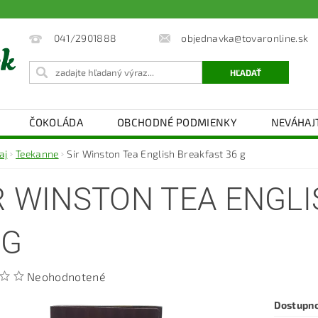
objednavka@tovaronline.sk
041/2901888
ČOKOLÁDA
OBCHODNÉ PODMIENKY
NEVÁHAJ
aj
Teekanne
Sir Winston Tea English Breakfast 36 g
R WINSTON TEA ENGL
 G
Neohodnotené
Dostupn