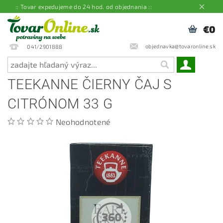
:: Tovar expedujeme do 24 hod. od objednania ::
€0
objednavka@tovaronline.sk
041/2901888
TEEKANNE ČIERNY ČAJ S
CITRÓNOM 33 G
Neohodnotené