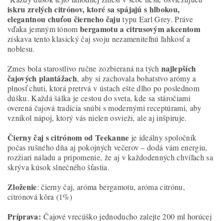
iskru zrelých citrónov, ktoré sa spájajú s hlbokou,
elegantnou chuťou čierneho čaju
typu Earl Grey. Práve
bergamotu a citrusovým akcentom
vďaka jemným tónom
získava tento klasický čaj svoju nezameniteľnú ľahkosť a
noblesu.
najlepších
Zmes bola starostlivo ručne zozbieraná na tých
čajových plantážach
, aby si zachovala bohatstvo arómy a
plnosť chuti, ktorá pretrvá v ústach ešte dlho po poslednom
dúšku. Každá šálka je cestou do sveta, kde sa stáročiami
overená čajová tradícia snúbi s modernými receptúrami, aby
vznikol nápoj, ktorý vás nielen osvieži, ale aj inšpiruje.
Čierny čaj s citrónom od Teekanne
je ideálny spoločník
počas rušného dňa aj pokojných večerov – dodá vám energiu,
rozžiari náladu a pripomenie, že aj v každodenných chvíľach sa
skrýva kúsok slnečného šťastia.
Zloženie
: čierny čaj, aróma bergamotu, aróma citrónu,
citrónová kôra (1%)
Príprava:
Čajové vrecúško jednoducho zalejte 200 ml horúcej