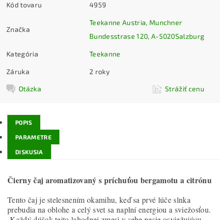
Kód tovaru
4959
Teekanne Austria, Munchner
Značka
Bundesstrase 120, A-5020Salzburg
Kategória
Teekanne
Záruka
2 roky
Otázka
Strážiť cenu
POPIS
PARAMETRE
DISKUSIA
Čierny čaj aromatizovaný s príchuťou bergamotu a citrónu
Tento čaj je stelesnením okamihu, keď sa prvé lúče slnka
prebudia na oblohe a celý svet sa naplní energiou a sviežosťou.
Každý dúšok tejto lahodnej zmesi v sebe nesie osviežujúcu