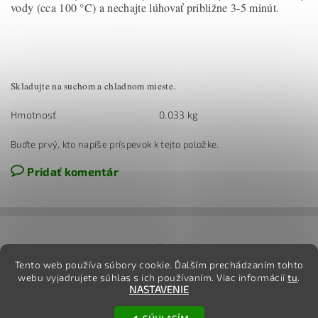
vody (cca 100 °C) a nechajte lúhovať približne 3-5 minút.
Skladujte na suchom a chladnom mieste.
Hmotnosť
0.033 kg
Buďte prvý, kto napíše príspevok k tejto položke.
Pridať komentár
jj
Tento web používa súbory cookie. Ďalším prechádzaním tohto
webu vyjadrujete súhlas s ich používaním. Viac informácií
tu
.
NASTAVENIE
2026 ©
TovarOnline.sk
, všetky práva vyhradené