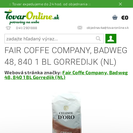
:: Tovar expedujeme do 24 hod. od objednania ::
€0
objednavka@tovaronline.sk
041/2901888
FAIR COFFE COMPANY, BADWEG
48, 840 1 BL GORREDIJK (NL)
Webová stránka značky:
Fair Coffe Company, Badweg
48, 840 1 BL Gorredijk (NL)