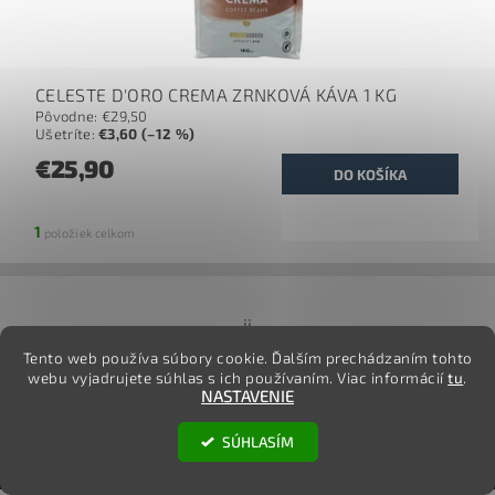
CELESTE D'ORO CREMA ZRNKOVÁ KÁVA 1 KG
Pôvodne:
€29,50
Ušetríte
:
€3,60 (–12 %)
€25,90
1
položiek celkom
jj
Tento web používa súbory cookie. Ďalším prechádzaním tohto
webu vyjadrujete súhlas s ich používaním. Viac informácií
tu
.
NASTAVENIE
2026 ©
TovarOnline.sk
, všetky práva vyhradené
SÚHLASÍM
Vytvoril Shoptet