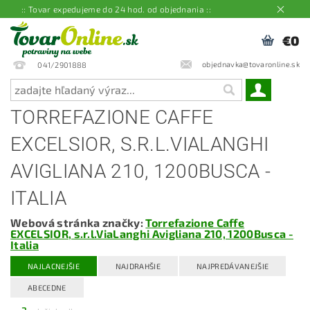
:: Tovar expedujeme do 24 hod. od objednania ::
€0
objednavka@tovaronline.sk
041/2901888
TORREFAZIONE CAFFE
EXCELSIOR, S.R.L.VIALANGHI
AVIGLIANA 210, 1200BUSCA -
ITALIA
Webová stránka značky:
Torrefazione Caffe
EXCELSIOR, s.r.l.ViaLanghi Avigliana 210, 1200Busca -
Italia
NAJLACNEJŠIE
NAJDRAHŠIE
NAJPREDÁVANEJŠIE
ABECEDNE