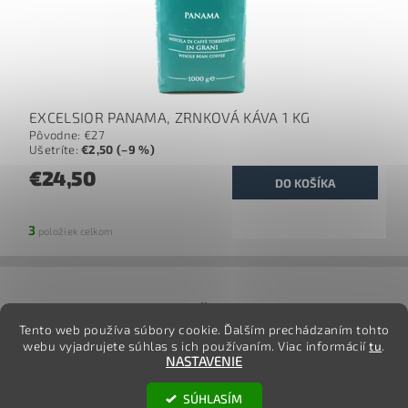
EXCELSIOR PANAMA, ZRNKOVÁ KÁVA 1 KG
Pôvodne:
€27
Ušetríte
:
€2,50 (–9 %)
€24,50
3
položiek celkom
jj
Tento web používa súbory cookie. Ďalším prechádzaním tohto
webu vyjadrujete súhlas s ich používaním. Viac informácií
tu
.
NASTAVENIE
2026 ©
TovarOnline.sk
, všetky práva vyhradené
SÚHLASÍM
Vytvoril Shoptet