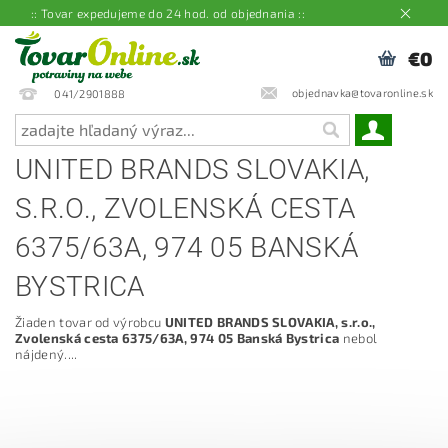
:: Tovar expedujeme do 24 hod. od objednania ::
€0
objednavka@tovaronline.sk
041/2901888
UNITED BRANDS SLOVAKIA,
S.R.O., ZVOLENSKÁ CESTA
6375/63A, 974 05 BANSKÁ
BYSTRICA
Žiaden tovar od výrobcu
UNITED BRANDS SLOVAKIA, s.r.o.,
Zvolenská cesta 6375/63A, 974 05 Banská Bystrica
nebol
nájdený....