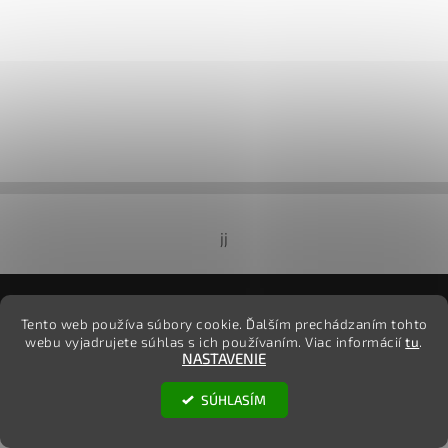
jj
2026 ©
TovarOnline.sk
, všetky práva vyhradené
Tento web používa súbory cookie. Ďalším prechádzaním tohto
webu vyjadrujete súhlas s ich používaním. Viac informácií
tu
.
Vytvoril Shoptet
NASTAVENIE
SÚHLASÍM