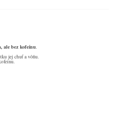
, ale bez kofeínu
.
tku jej chuť a vôňu.
kofeínu.