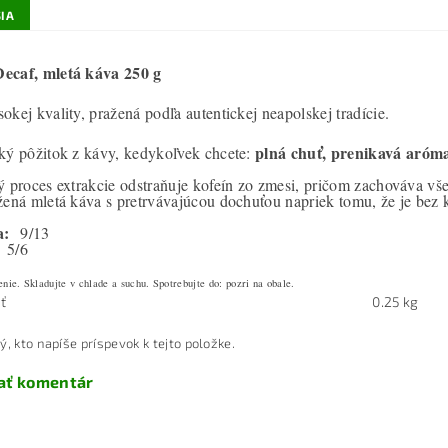
IA
ecaf, mletá káva 250 g
okej kvality, pražená podľa autentickej neapolskej tradície.
plná chuť, prenikavá aróma
ký pôžitok z kávy, kedykoľvek chcete:
ý proces extrakcie odstraňuje kofeín zo zmesi, pričom zachováva vše
žená mletá káva s pretrvávajúcou dochuťou napriek tomu, že je bez 
a:
9/13
5/6
nie. Skladujte v chlade a suchu. Spotrebujte do: pozri na obale.
ť
0.25 kg
ý, kto napíše príspevok k tejto položke.
ať komentár