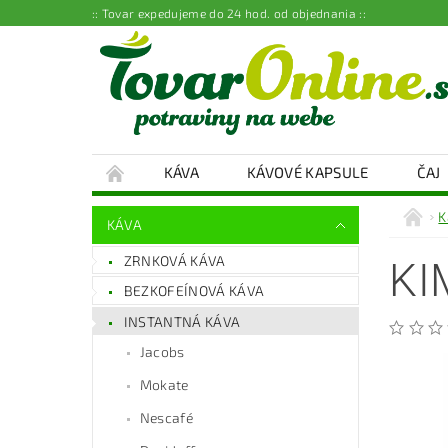
:: Tovar expedujeme do 24 hod. od objednania ::
KÁVA
KÁVOVÉ KAPSULE
ČAJ
K
KÁVA
ZRNKOVÁ KÁVA
KI
BEZKOFEÍNOVÁ KÁVA
INSTANTNÁ KÁVA
Jacobs
Mokate
Nescafé