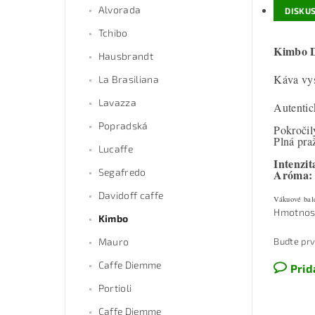
Alvorada
DISKUS
Tchibo
Kimbo D
Hausbrandt
Káva vys
La Brasiliana
Lavazza
Autentic
Popradská
Pokročil
Plná pra
Lucaffe
Intenzit
Segafredo
Aróma:
Davidoff caffe
Vákuové bale
Hmotnos
Kimbo
Buďte prv
Mauro
Caffe Diemme
Prid
Portioli
Caffe Diemme