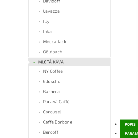
Davidoff
Lavazza
Illy
Inka
Mocca Jack
Göldbach
MLETÁ KÁVA
NY Coffee
Eduscho
Barbera
Paranà Caffè
Carousel
Caffé Borbone
POPIS
Bercoff
PARAM