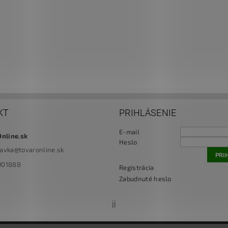
KT
PRIHLÁSENIE
E-mail
Online.sk
Heslo
navka
@
tovaronline.sk
901888
Registrácia
Zabudnuté heslo
jj