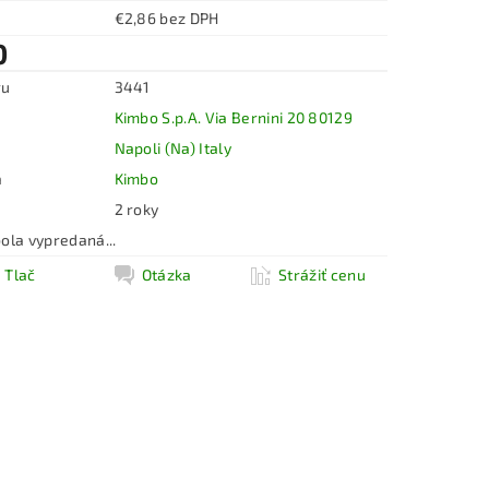
€2,86 bez DPH
0
ru
3441
Kimbo S.p.A. Via Bernini 20 80129
Napoli (Na) Italy
a
Kimbo
2 roky
ola vypredaná...
Tlač
Otázka
Strážiť cenu