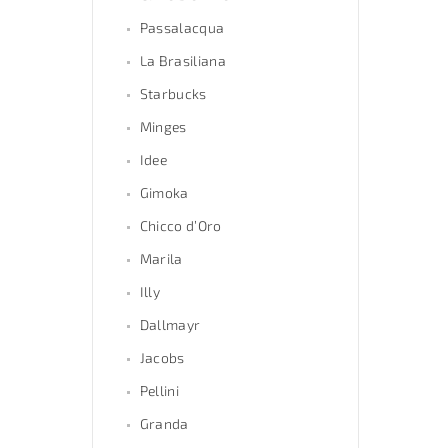
Passalacqua
La Brasiliana
Starbucks
Minges
Idee
Gimoka
Chicco d’Oro
Marila
Illy
Dallmayr
Jacobs
Pellini
Granda