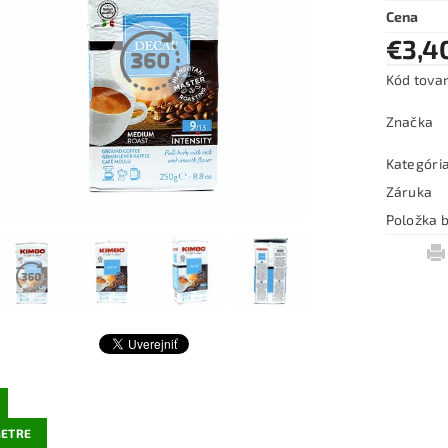
Cena
€3,4
Kód tova
Značka
Kategóri
Záruka
Položka b
ETRE