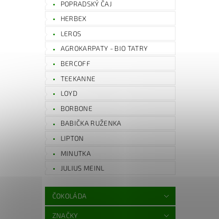
POPRADSKÝ ČAJ
HERBEX
LEROS
AGROKARPATY - BIO TATRY
BERCOFF
TEEKANNE
LOYD
BORBONE
BABIČKA RUŽENKA
LIPTON
MINUTKA
JULIUS MEINL
ČOKOLÁDA
ZNAČKY