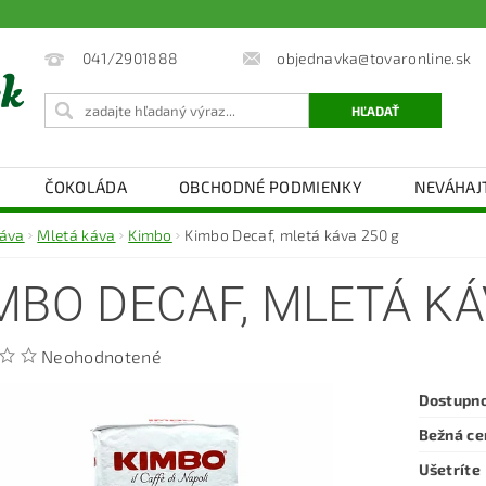
objednavka@tovaronline.sk
041/2901888
ČOKOLÁDA
OBCHODNÉ PODMIENKY
NEVÁHAJ
áva
Mletá káva
Kimbo
Kimbo Decaf, mletá káva 250 g
MBO DECAF, MLETÁ KÁ
Neohodnotené
Dostupn
Bežná ce
Ušetríte