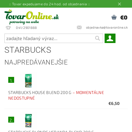
:: Tovar expedujeme do 24 hod. od objednania ::
€0
objednavka@tovaronline.sk
041/2901888
STARBUCKS
NAJPREDÁVANEJŠIE
1.
STARBUCKS HOUSE BLEND 200 G
–
MOMENTÁLNE
NEDOSTUPNÉ
€6,50
2.