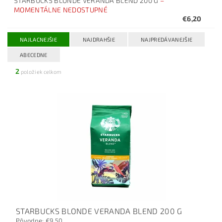
STARBUCKS BLONDE VERANDA BLEND 200 G
–
MOMENTÁLNE NEDOSTUPNÉ
€6,20
NAJLACNEJŠIE
NAJDRAHŠIE
NAJPREDÁVANEJŠIE
ABECEDNE
2
položiek celkom
STARBUCKS BLONDE VERANDA BLEND 200 G
Pôvodne:
€9,50