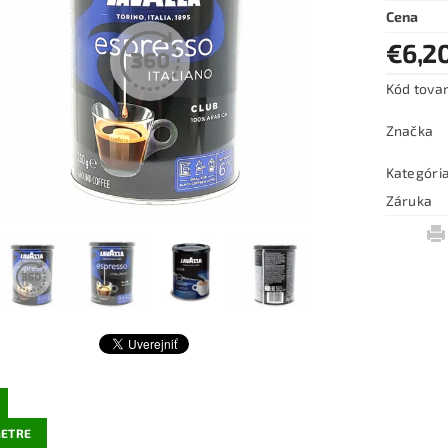
Cena
€6,2
Kód tova
Značka
Kategóri
Záruka
ETRE