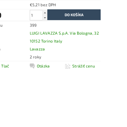
€5,21 bez DPH
0
ru
399
LUIGI LAVAZZA S.p.A. Via Bologna, 32
10152 Torino Italy
a
Lavazza
2 roky
Tlač
Otázka
Strážiť cenu