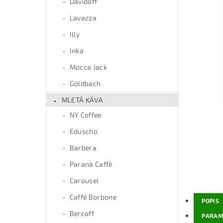
Davidoff
Lavazza
Illy
Inka
Mocca Jack
Göldbach
MLETÁ KÁVA
NY Coffee
Eduscho
Barbera
Paranà Caffè
Carousel
Caffé Borbone
POPIS
Bercoff
PARAM