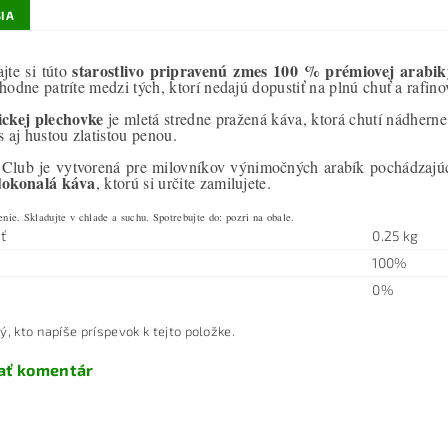
IA
starostlivo pripravenú zmes 100 % prémiovej arabik
jte si túto
hodne patríte medzi tých, ktorí nedajú dopustiť na plnú chuť a rafi
ickej plechovke
je mletá stredne pražená káva, ktorá chutí nádherne
s aj hustou zlatistou penou.
Club je vytvorená pre milovníkov výnimočných arabík pochádzajú
dokonalá káva
, ktorú si určite zamilujete.
nie. Skladujte v chlade a suchu. Spotrebujte do: pozri na obale.
ť
0.25 kg
100%
0%
ý, kto napíše príspevok k tejto položke.
ať komentár