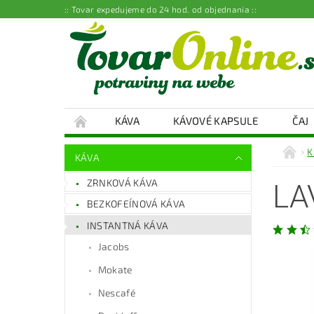
:: Tovar expedujeme do 24 hod. od objednania ::
KÁVA
KÁVOVÉ KAPSULE
ČAJ
K
KÁVA
ZRNKOVÁ KÁVA
LA
BEZKOFEÍNOVÁ KÁVA
INSTANTNÁ KÁVA
Jacobs
Mokate
Nescafé