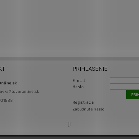
KT
PRIHLÁSENIE
E-mail
Online.sk
Heslo
navka
@
tovaronline.sk
901888
Registrácia
Zabudnuté heslo
jj