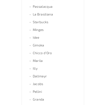
Passalacqua
La Brasiliana
Starbucks
Minges
Idee
Gimoka
Chicco d’Oro
Marila
Illy
Dallmayr
Jacobs
Pellini
Granda