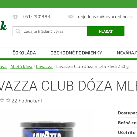
objednavka@tovaronline.sk
041/2901888
ČOKOLÁDA
OBCHODNÉ PODMIENKY
NEVÁHAJ
áva
Mletá káva
Lavazza
Lavazza Club dóza mletá káva 250 g
VAZZA CLUB DÓZA MLE
22 hodnotení
Dostupn
Bežná ce
Ušetríte