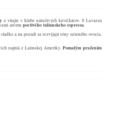
y
a vitajte v klube náruživých kávičkárov. S Lavazza
poctivého talianskeho espressa
novanú arómu
.
 sladko a na pozadí sa rozvíjajú tóny sušeného ovocia.
Pomalým pražením
cich najmä z Latinskej Ameriky.