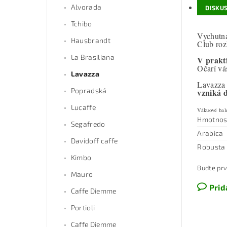
Alvorada
DISKUS
Tchibo
Vychutna
Hausbrandt
Club roz
La Brasiliana
V prakt
Očarí vá
Lavazza
Lavazza 
Popradská
vzniká 
Lucaffe
Vákuové bale
Hmotnos
Segafredo
Arabica
Davidoff caffe
Robusta
Kimbo
Buďte prv
Mauro
Prid
Caffe Diemme
Portioli
Caffe Diemme