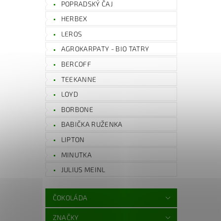
POPRADSKÝ ČAJ
HERBEX
LEROS
AGROKARPATY - BIO TATRY
BERCOFF
TEEKANNE
LOYD
BORBONE
BABIČKA RUŽENKA
LIPTON
MINUTKA
JULIUS MEINL
ČOKOLÁDA
ZNAČKY