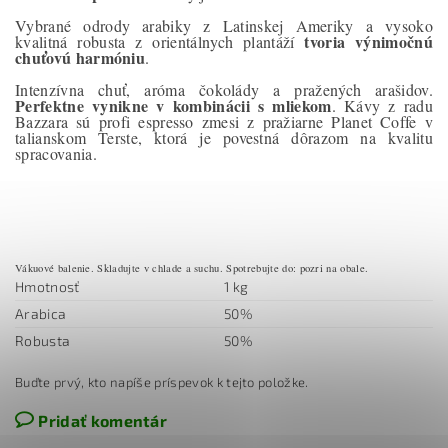
Vybrané odrody arabiky z Latinskej Ameriky a vysoko
tvoria výnimočnú
kvalitná robusta z orientálnych plantáží
chuťovú harmóniu
.
Intenzívna chuť, aróma čokolády a pražených arašidov.
Perfektne vynikne v kombinácii s mliekom
. Kávy z radu
Bazzara sú profi espresso zmesi z pražiarne Planet Coffe v
talianskom Terste, ktorá je povestná dôrazom na kvalitu
spracovania.
Vákuové balenie. Skladujte v chlade a suchu. Spotrebujte do: pozri na obale.
Hmotnosť
1 kg
Arabica
50%
Robusta
50%
Buďte prvý, kto napíše príspevok k tejto položke.
Pridať komentár