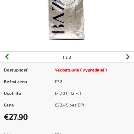
1
z 8
Dostupnosť
Nedostupné ( vypredané )
Bežná cena
€32
Ušetríte
€4,10
(–12 %)
Cena
€23,45 bez DPH
€27,90