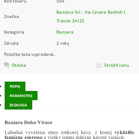
Kód tovaru
594
Bazzara Srl - Via Cesare Battisti 1,
Značka
Trieste 34125
Kategória
Bazzara
Záruka
2 roky
Položka bola vypredaná...
Otázka
Strážiť cenu
POPIS
PARAMETRE
DISKUSIA
Bazzara Dolce Vivace
vykúzlite
Lahodná vyvážená zmes zrnkovej kávy, z ktorej
famózne espresso
a všetky jemné mliečne kávové variácie.