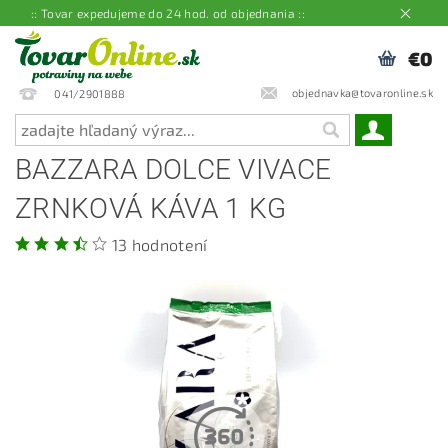
:: Tovar expedujeme do 24 hod. od objednania ::
€0
objednavka@tovaronline.sk
041/2901888
BAZZARA DOLCE VIVACE
ZRNKOVÁ KÁVA 1 KG
13 hodnotení