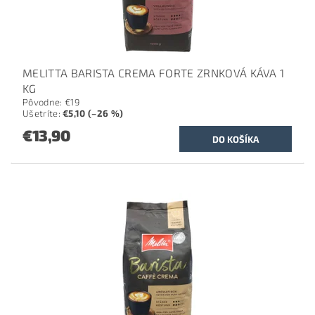
MELITTA BARISTA CREMA FORTE ZRNKOVÁ KÁVA 1
KG
Pôvodne:
€19
Ušetríte
:
€5,10 (–26 %)
€13,90