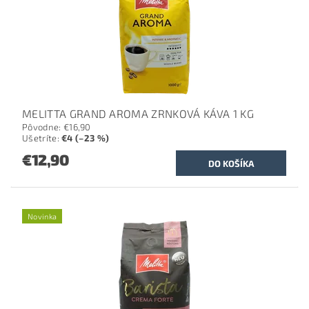
MELITTA GRAND AROMA ZRNKOVÁ KÁVA 1 KG
Pôvodne:
€16,90
Ušetríte
:
€4 (–23 %)
€12,90
Novinka