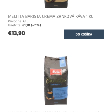
MELITTA BARISTA CREMA ZRNKOVÁ KÁVA 1 KG
Pôvodne:
€15
Ušetríte
:
€1,10 (–7 %)
€13,90