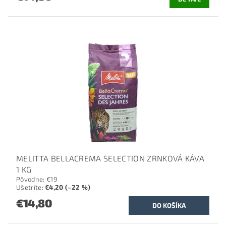
MELITTA BELLACREMA SELECTION ZRNKOVÁ KÁVA
1 KG
Pôvodne:
€19
Ušetríte
:
€4,20 (–22 %)
€14,80