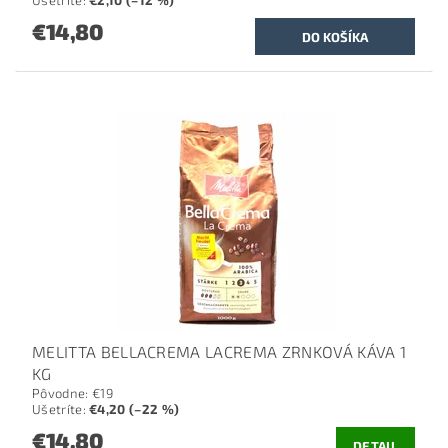
Ušetríte
:
€2,10 (–12 %)
€14,80
MELITTA BELLACREMA LACREMA ZRNKOVÁ KÁVA 1
KG
Pôvodne:
€19
Ušetríte
:
€4,20 (–22 %)
€14,80
DETAIL