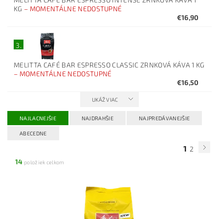
KG
–
MOMENTÁLNE NEDOSTUPNÉ
€16,90
3.
MELITTA CAFÉ BAR ESPRESSO CLASSIC ZRNKOVÁ KÁVA 1 KG
–
MOMENTÁLNE NEDOSTUPNÉ
€16,50
UKÁŽ VIAC
NAJLACNEJŠIE
NAJDRAHŠIE
NAJPREDÁVANEJŠIE
ABECEDNE
1
2
14
položiek celkom