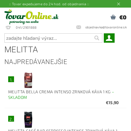
:: Tovar expedujeme do 24 hod. od objednania ::
€0
objednavka@tovaronline.sk
041/2901888
MELITTA
NAJPREDÁVANEJŠIE
1.
MELITTA BELLA CREMA INTENSO ZRNKOVÁ KÁVA 1 KG
–
SKLADOM
€15,90
2.
MELITTA CAFÉ BAR ESPRESSO INTENSE ZRNKOVÁ KÁVA 1