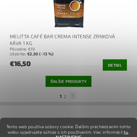
MELITTA CAFÉ BAR CREMA INTENSE ZRNKOVÁ
KÁVA 1 KG
Pôvodne:
€19
Ušetríte
:
€2,50 (–13 %)
€16,50
DETAIL
ĎALŠIE PRODUKTY
1
2
jj
Tento web používa súbory cookie. Ďalším prechádzaním tohto
webu vyjadrujete súhlas s ich používaním. Viac informácií
tu
.