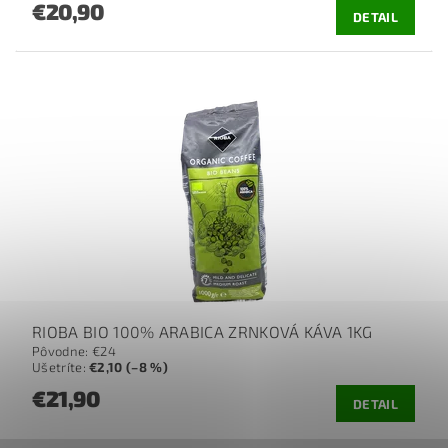
€20,90
DETAIL
RIOBA BIO 100% ARABICA ZRNKOVÁ KÁVA 1KG
Pôvodne:
€24
Ušetríte
:
€2,10 (–8 %)
€21,90
DETAIL