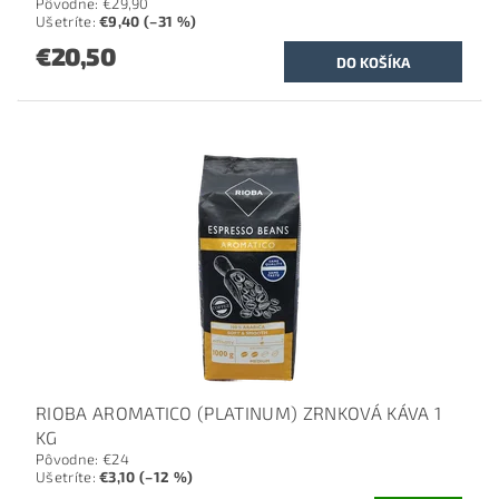
Pôvodne:
€29,90
Ušetríte
:
€9,40 (–31 %)
€20,50
RIOBA AROMATICO (PLATINUM) ZRNKOVÁ KÁVA 1
KG
Pôvodne:
€24
Ušetríte
:
€3,10 (–12 %)