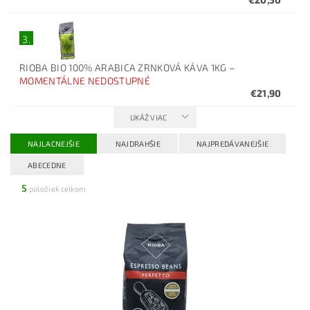
3.
RIOBA BIO 100% ARABICA ZRNKOVÁ KÁVA 1KG
–
MOMENTÁLNE NEDOSTUPNÉ
€21,90
UKÁŽ VIAC
NAJLACNEJŠIE
NAJDRAHŠIE
NAJPREDÁVANEJŠIE
ABECEDNE
5
položiek celkom