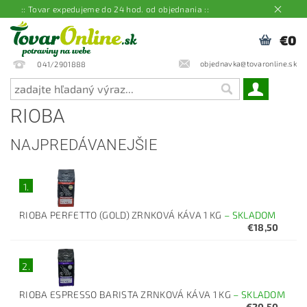
:: Tovar expedujeme do 24 hod. od objednania ::
€0
objednavka@tovaronline.sk
041/2901888
RIOBA
NAJPREDÁVANEJŠIE
1.
RIOBA PERFETTO (GOLD) ZRNKOVÁ KÁVA 1 KG
–
SKLADOM
€18,50
2.
RIOBA ESPRESSO BARISTA ZRNKOVÁ KÁVA 1 KG
–
SKLADOM
€20,50