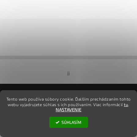
jj
2026 ©
TovarOnline.sk
, všetky práva vyhradené
Tento web používa súbory cookie. Ďalším prechádzaním tohto
webu vyjadrujete súhlas s ich používaním. Viac informácií
tu
.
Vytvoril Shoptet
NASTAVENIE
SÚHLASÍM