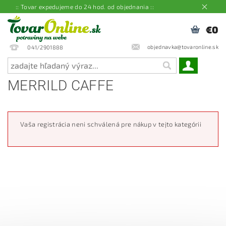
:: Tovar expedujeme do 24 hod. od objednania ::
€0
objednavka@tovaronline.sk
041/2901888
MERRILD CAFFE
Vaša registrácia neni schválená pre nákup v tejto kategórii