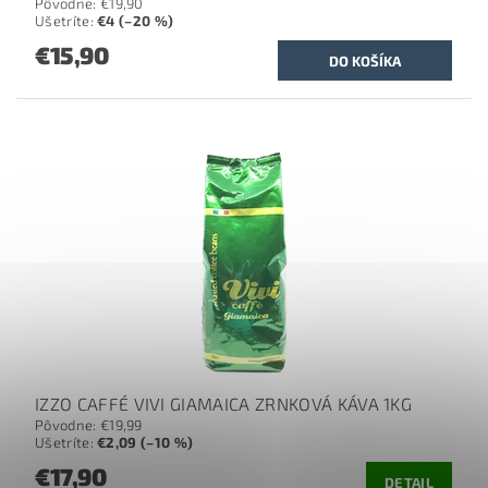
Pôvodne:
€19,90
Ušetríte
:
€4 (–20 %)
€15,90
IZZO CAFFÉ VIVI GIAMAICA ZRNKOVÁ KÁVA 1KG
Pôvodne:
€19,99
Ušetríte
:
€2,09 (–10 %)
€17,90
DETAIL