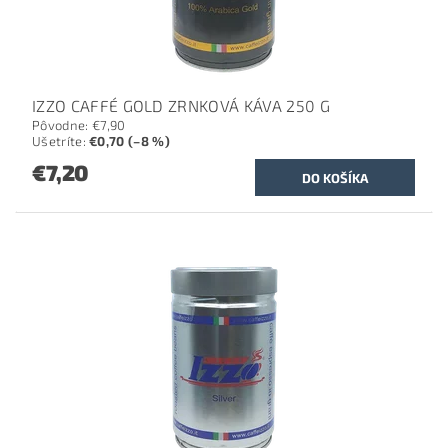
IZZO CAFFÉ GOLD ZRNKOVÁ KÁVA 250 G
Pôvodne:
€7,90
Ušetríte
:
€0,70 (–8 %)
€7,20