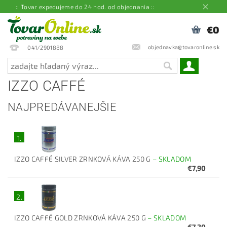
:: Tovar expedujeme do 24 hod. od objednania ::
€0
objednavka@tovaronline.sk
041/2901888
IZZO CAFFÉ
NAJPREDÁVANEJŠIE
1.
IZZO CAFFÉ SILVER ZRNKOVÁ KÁVA 250 G
–
SKLADOM
€7,90
2.
IZZO CAFFÉ GOLD ZRNKOVÁ KÁVA 250 G
–
SKLADOM
€7,20