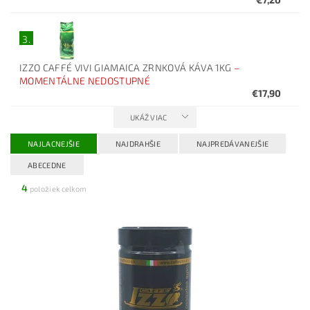
3.
IZZO CAFFÉ VIVI GIAMAICA ZRNKOVÁ KÁVA 1KG
–
MOMENTÁLNE NEDOSTUPNÉ
€17,90
UKÁŽ VIAC
NAJLACNEJŠIE
NAJDRAHŠIE
NAJPREDÁVANEJŠIE
ABECEDNE
4
položiek celkom