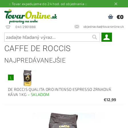
:: Tovar expedujeme do 24 hod. od objednania ::
€0
objednavka@tovaronline.sk
041/2901888
CAFFE DE ROCCIS
NAJPREDÁVANEJŠIE
1.
DE ROCCIS QUALITA ORO INTENSO ESPRESSO ZRNKOVÁ
KÁVA 1 KG
–
SKLADOM
€12,99