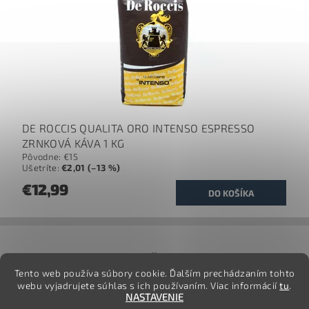
DE ROCCIS QUALITA ORO INTENSO ESPRESSO
ZRNKOVÁ KÁVA 1 KG
Pôvodne:
€15
Ušetríte
:
€2,01 (–13 %)
€12,99
jj
Tento web používa súbory cookie. Ďalším prechádzaním tohto
webu vyjadrujete súhlas s ich používaním. Viac informácií
tu
.
NASTAVENIE
2026 ©
TovarOnline.sk
, všetky práva vyhradené