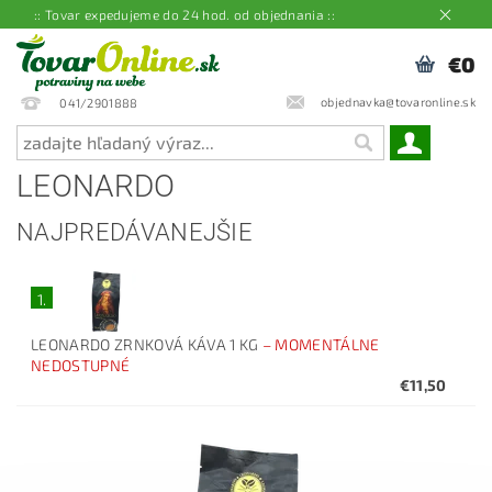
:: Tovar expedujeme do 24 hod. od objednania ::
€0
objednavka@tovaronline.sk
041/2901888
LEONARDO
NAJPREDÁVANEJŠIE
1.
LEONARDO ZRNKOVÁ KÁVA 1 KG
–
MOMENTÁLNE
NEDOSTUPNÉ
€11,50