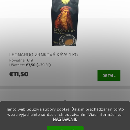
LEONARDO ZRNKOVÁ KÁVA 1 KG
Pôvodne:
€19
Ušetríte
:
€7,50 (–39 %)
€11,50
DETAIL
jj
Tento web používa súbory cookie. Ďalším prechádzaním tohto
webu vyjadrujete súhlas s ich používaním. Viac informácií
tu
.
NASTAVENIE
2026 ©
TovarOnline.sk
, všetky práva vyhradené