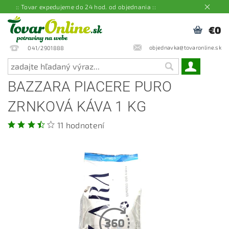
:: Tovar expedujeme do 24 hod. od objednania ::
€0
objednavka@tovaronline.sk
041/2901888
BAZZARA PIACERE PURO
ZRNKOVÁ KÁVA 1 KG
11 hodnotení