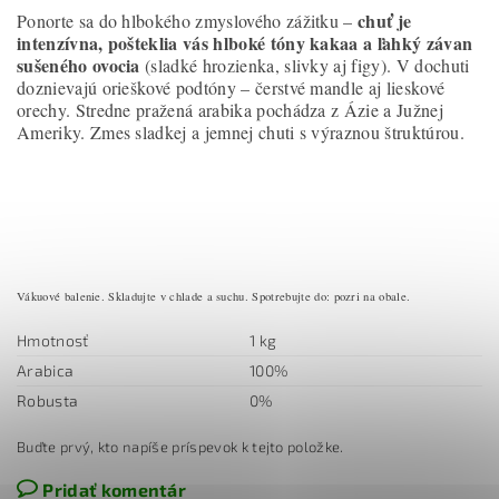
chuť je
Ponorte sa do hlbokého zmyslového zážitku –
intenzívna, pošteklia vás hlboké tóny kakaa a ľahký závan
sušeného ovocia
(sladké hrozienka, slivky aj figy). V dochuti
doznievajú orieškové podtóny – čerstvé mandle aj lieskové
orechy. Stredne pražená arabika pochádza z Ázie a Južnej
Ameriky. Zmes sladkej a jemnej chuti s výraznou štruktúrou.
Vákuové balenie. Skladujte v chlade a suchu. Spotrebujte do: pozri na obale.
Hmotnosť
1 kg
Arabica
100%
Robusta
0%
Buďte prvý, kto napíše príspevok k tejto položke.
Pridať komentár