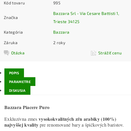
Kód tovaru
995
Bazzara Srl - Via Cesare Battisti 1,
Značka
Trieste 34125
Kategória
Bazzara
Záruka
2 roky
Otázka
Strážiť cenu
POPIS
PARAMETRE
DISKUSIA
Bazzara Piacere Puro
vysokokvalitných zŕn arabiky (100%)
Exkluzívna zmes
najvyššej kvality
pre renomované bary a špičkových baristov.