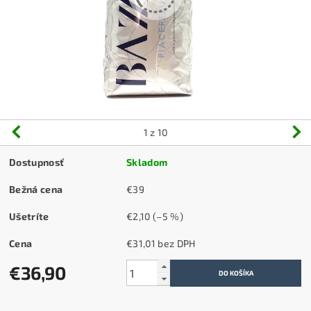
1
z 10
Dostupnosť
Skladom
Bežná cena
€39
Ušetríte
€2,10
(–5 %)
Cena
€31,01 bez DPH
€36,90