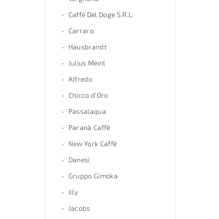
Caffé Del Doge S.R.L.
Carraro
Hausbrandt
Julius Meinl
Alfredo
Chicco d’Oro
Passalaqua
Paranà Caffè
New York Caffé
Danesi
Gruppo Gimoka
illy
Jacobs