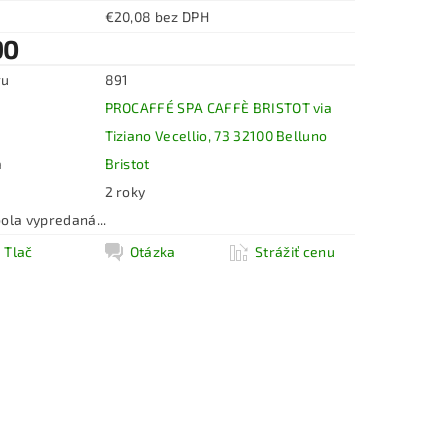
€20,08 bez DPH
90
ru
891
PROCAFFÉ SPA CAFFÈ BRISTOT via
Tiziano Vecellio, 73 32100 Belluno
a
Bristot
2 roky
ola vypredaná...
Tlač
Otázka
Strážiť cenu