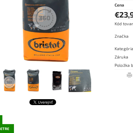
Cena
€23,
Kód tova
Značka
Kategóri
Záruka
Položka b
ETRE