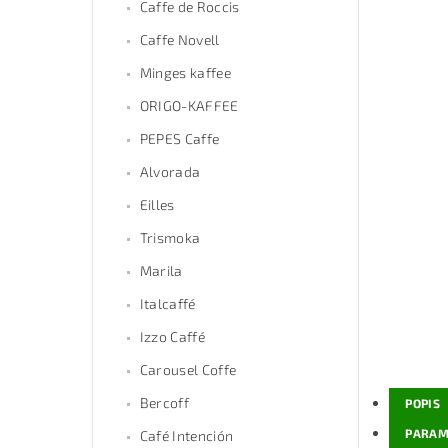
Caffe de Roccis
Caffe Novell
Minges kaffee
ORIGO-KAFFEE
PEPES Caffe
Alvorada
Eilles
Trismoka
Marila
Italcaffé
Izzo Caffé
Carousel Coffe
Bercoff
POPIS
PARAM
Café Intención