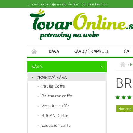
:: Tovar expedujeme do 24 hod. od objednania ::
KÁVA
KÁVOVÉ KAPSULE
ČAJ
K
KÁVA
ZRNKOVÁ KÁVA
BR
Paulig Coffe
Balthazar caffe
Venetico caffe
Novinka
BOGANI Caffe
Excelsior Caffe