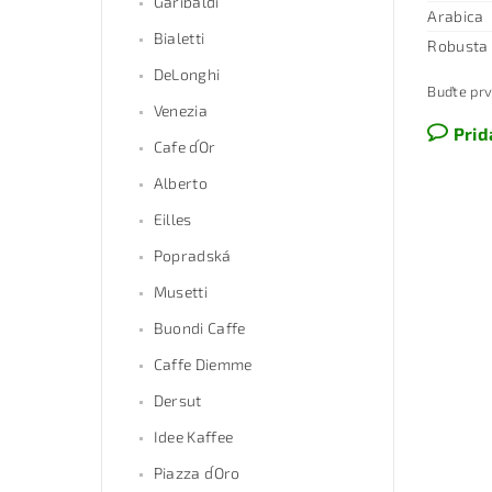
Garibaldi
Arabica
Bialetti
Robusta
DeLonghi
Buďte prv
Venezia
Prid
Cafe d´Or
Alberto
Eilles
Popradská
Musetti
Buondi Caffe
Caffe Diemme
Dersut
Idee Kaffee
Piazza d´Oro