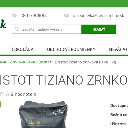
objednavka@tovaronline.sk
041/2901888
ČOKOLÁDA
OBCHODNÉ PODMIENKY
NEVÁHAJ
áva
Zrnková káva
Bristot
Bristot Tiziano zrnková káva 1 kg
ISTOT TIZIANO ZRNKO
9 hodnotení
Dostupn
Bežná ce
Ušetríte