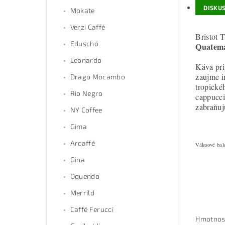
DISKUS
Mokate
Verzi Caffé
Bristot 
Eduscho
Quatema
Leonardo
Káva pri
zaujme i
Drago Mocambo
tropické
Rio Negro
cappucci
zabraňuj
NY Coffee
Gima
Arcaffé
Vákuové bale
Gina
Oquendo
Merrild
Caffé Ferucci
Hmotnos