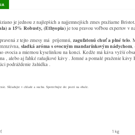
IA
Tiziano je jednou z najlepších a najjemnejších zmes pražiarne Bristot
la) a 15% Robusty, (Ethyopia)
je tou pravou voľbou expertov v na
zaguľatenú chuť a plné telo
pravená z tejto zmesy má príjemnú,
. 
sladká aróma s ovocným mandarínkovým nádychom
ntenzívna,
,
ho ovocia a miernou kyselinkou na konci. Kedže má káva vyžší obsah
na , alebo aj ľahké raňajkové kávy . Jemné a pomalé praženie kávy 
úci podráždenie žalúdka .
nie. Skladujte v chlade a suchu. Spotrebujte do: pozri na obale.
ť
1 kg