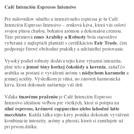
Café Intención Espresso Intensivo
Pre milovníkov silného a intenzívneho espressa je tu Café
Intención Espresso Intensivo – zrnková káva, ktorá vás osloví
svojou plnou chuťou, bohatou arómou a dokonalou cremou.
zmes Arabiky a Robusty
Táto prémiová
bola starostlivo
Fair Trade
vyberaná z najlepších plantáží s certifikáciou
, čím
podporuje férové obchodné praktiky a udržateľné pestovanie.
Vysoký podiel robusty dodáva tejto káve výraznú intenzitu,
jemné tóny horkej čokolády a korenia
plné telo a
, zatiaľ čo
nádychom karamelu
arabika sa postará o vyváženú arómu s
a
jemnej acidity. Výsledkom je silná, no zároveň harmonická
káva, ktorá dokonale naštartuje váš deň.
tmavému praženiu
Vďaka
je Café Intención Espresso
Intensivo ideálnou voľbou pre všetkých, ktorí si potrpia na
silné espresso, krémové cappuccino alebo lahodné latte
macchiato
. Každá šálka tejto kávy ponúka dokonale vyváženú
kombináciu intenzity, arómy a plnosti, ktorú si zamilujete už
pri prvom dúšku.