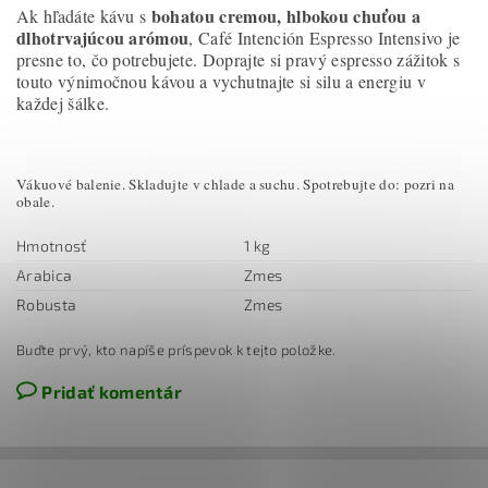
bohatou cremou, hlbokou chuťou a
Ak hľadáte kávu s
dlhotrvajúcou arómou
, Café Intención Espresso Intensivo je
presne to, čo potrebujete. Doprajte si pravý espresso zážitok s
touto výnimočnou kávou a vychutnajte si silu a energiu v
každej šálke.
Vákuové balenie. Skladujte v chlade a suchu. Spotrebujte do: pozri na
obale.
Hmotnosť
1 kg
Arabica
Zmes
Robusta
Zmes
Buďte prvý, kto napíše príspevok k tejto položke.
Pridať komentár