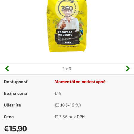
1
z 9
Dostupnosť
Momentálne nedostupné
Bežná cena
€19
Ušetríte
€3,10
(–16 %)
Cena
€13,36 bez DPH
€15,90