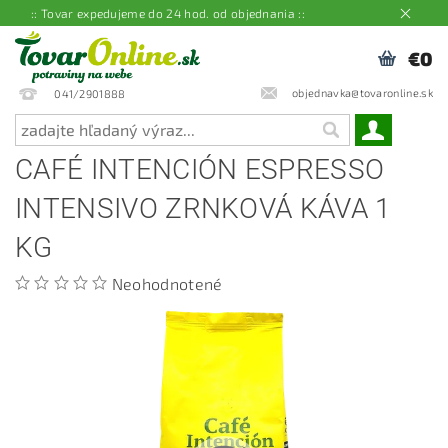
:: Tovar expedujeme do 24 hod. od objednania ::
€0
objednavka@tovaronline.sk
041/2901888
CAFÉ INTENCIÓN ESPRESSO
INTENSIVO ZRNKOVÁ KÁVA 1
KG
Neohodnotené