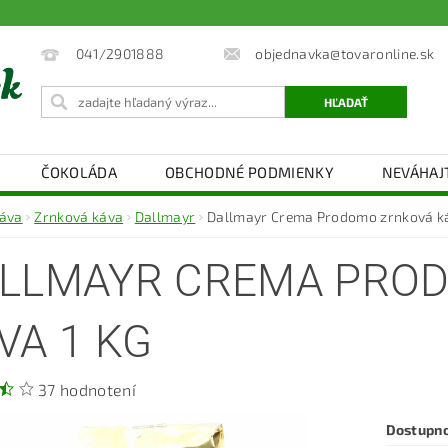
objednavka@tovaronline.sk
041/2901888
ČOKOLÁDA
OBCHODNÉ PODMIENKY
NEVÁHAJ
áva
Zrnková káva
Dallmayr
Dallmayr Crema Prodomo zrnková ká
LLMAYR CREMA PRO
VA 1 KG
37 hodnotení
Dostupn