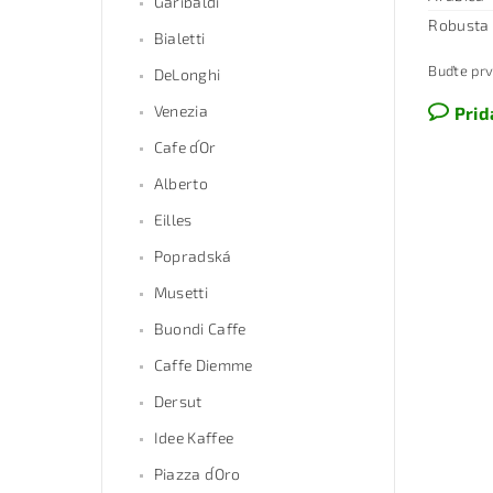
Garibaldi
Robusta
Bialetti
Buďte prv
DeLonghi
Venezia
Prid
Cafe d´Or
Alberto
Eilles
Popradská
Musetti
Buondi Caffe
Caffe Diemme
Dersut
Idee Kaffee
Piazza d´Oro