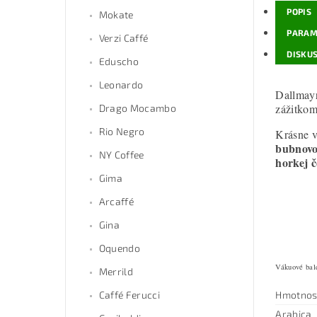
POPIS
Mokate
PARAM
Verzi Caffé
DISKUS
Eduscho
Leonardo
Dallmay
zážitkom
Drago Mocambo
Rio Negro
Krásne v
bubnov
NY Coffee
horkej č
Gima
Arcaffé
Gina
Oquendo
Vákuové bale
Merrild
Hmotnos
Caffé Ferucci
Arabica