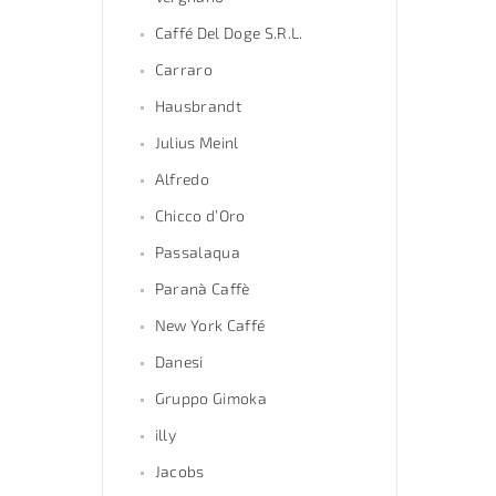
Caffé Del Doge S.R.L.
Carraro
Hausbrandt
Julius Meinl
Alfredo
Chicco d’Oro
Passalaqua
Paranà Caffè
New York Caffé
Danesi
Gruppo Gimoka
illy
Jacobs