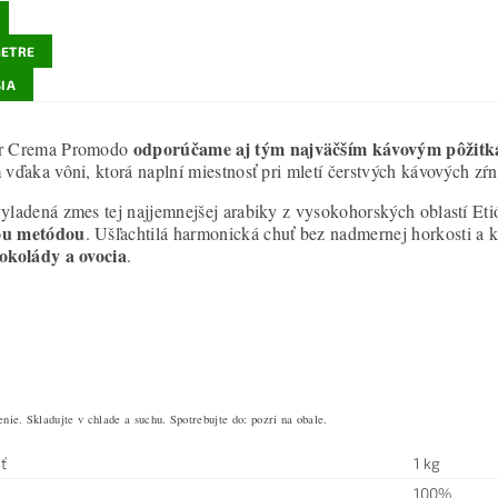
ETRE
IA
odporúčame aj tým najväčším kávovým pôžit
r Crema Promodo
 vďaka vôni, ktorá naplní miestnosť pri mletí čerstvých kávových zŕn
yladená zmes tej najjemnejšej arabiky z vysokohorských oblastí Et
ou metódou
. Ušľachtilá harmonická chuť bez nadmernej horkosti a k
okolády a ovocia
.
nie. Skladujte v chlade a suchu. Spotrebujte do: pozri na obale.
ť
1 kg
100%