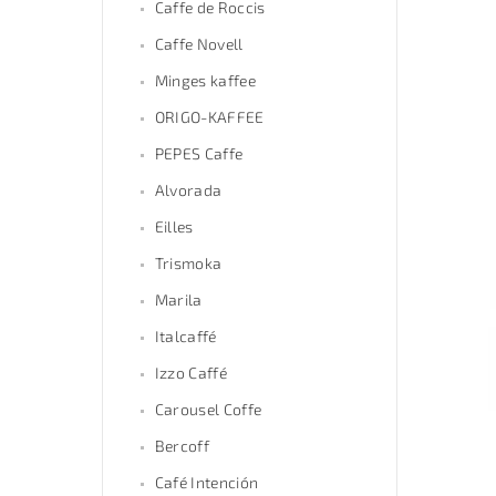
Caffe de Roccis
Caffe Novell
Minges kaffee
ORIGO-KAFFEE
PEPES Caffe
Alvorada
Eilles
Trismoka
Marila
Italcaffé
Izzo Caffé
Carousel Coffe
Bercoff
Café Intención