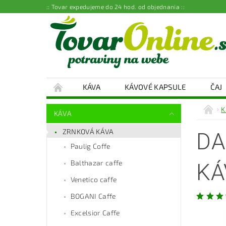
:: Tovar expedujeme do 24 hod. od objednania ::
KÁVA
KÁVOVÉ KAPSULE
ČAJ
K
KÁVA
ZRNKOVÁ KÁVA
DA
Paulig Coffe
Balthazar caffe
KÁ
Venetico caffe
BOGANI Caffe
Excelsior Caffe