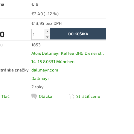
na
€19
€2,40
(–12 %)
€13,95 bez DPH
60
ru
1853
Alois Dallmayr Kaffee OHG Dienerstr.
14-15 80331 München
tránka značky
dallmayr.com
a
Dallmayr
2 roky
Tlač
Otázka
Strážiť cenu