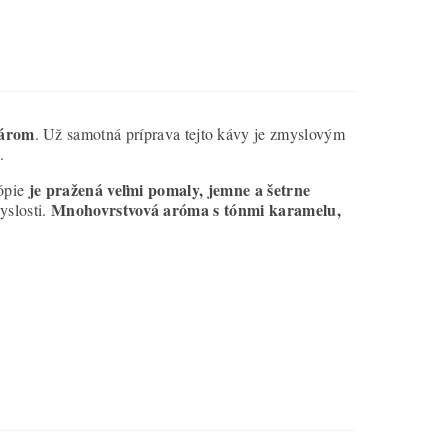
károm
. Už samotná príprava tejto kávy je zmyslovým
.
je pražená veľmi pomaly, jemne a šetrne
iópie
Mnohovrstvová aróma s tónmi karamelu,
yslosti.