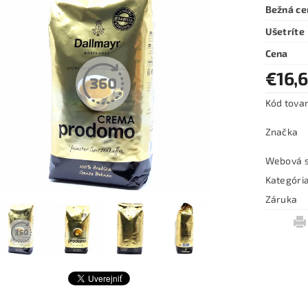
Bežná ce
Ušetríte
Cena
€16,
Kód tova
Značka
Webová s
Kategóri
Záruka