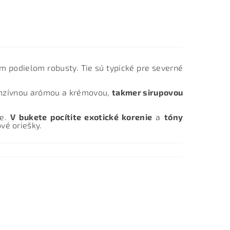
m podielom robusty. Tie sú typické pre severné
tenzívnou arómou a krémovou,
takmer sirupovou
ie.
V bukete pocítite exotické korenie
a
tóny
vé oriešky.