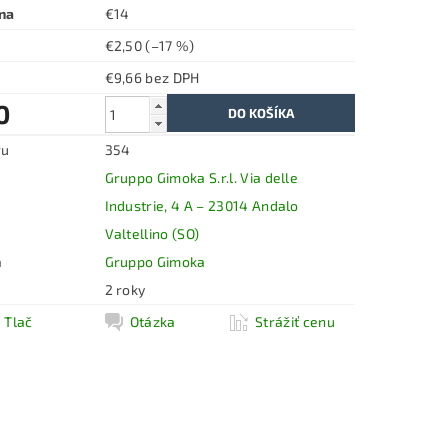
na
€14
€2,50
(–17 %)
€9,66 bez DPH
0
ru
354
Gruppo Gimoka S.r.l. Via delle
Industrie, 4 A – 23014 Andalo
Valtellino (SO)
a
Gruppo Gimoka
2 roky
Tlač
Otázka
Strážiť cenu