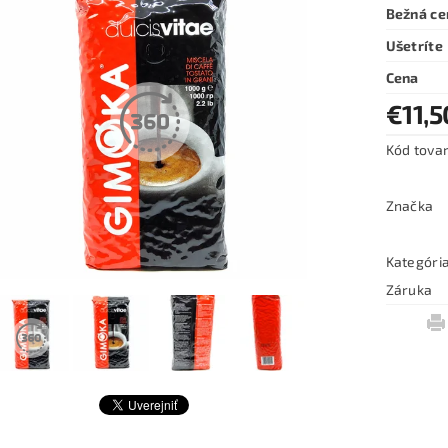
Bežná ce
Ušetríte
Cena
€11,5
Kód tova
Značka
Kategóri
Záruka