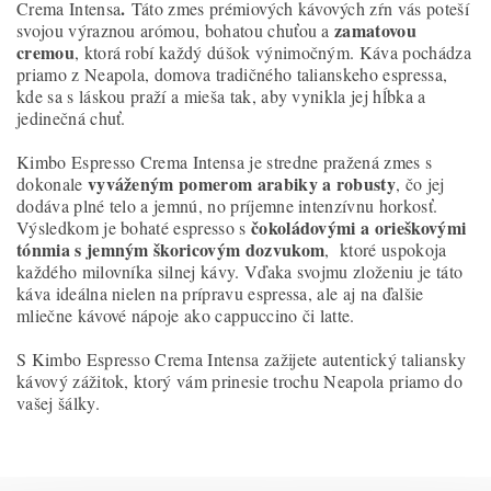
.
Crema Intensa
Táto zmes prémiových kávových zŕn vás poteší
zamatovou
svojou výraznou arómou, bohatou chuťou a
cremou
, ktorá robí každý dúšok výnimočným. Káva pochádza
priamo z Neapola, domova tradičného talianskeho espressa,
kde sa s láskou praží a mieša tak, aby vynikla jej hĺbka a
jedinečná chuť.
Kimbo Espresso Crema Intensa je stredne pražená zmes s
vyváženým pomerom arabiky a robusty
dokonale
, čo jej
dodáva plné telo a jemnú, no príjemne intenzívnu horkosť.
čokoládovými a orieškovými
Výsledkom je bohaté espresso s
tónmia s jemným škoricovým dozvukom
, ktoré uspokoja
každého milovníka silnej kávy. Vďaka svojmu zloženiu je táto
káva ideálna nielen na prípravu espressa, ale aj na ďalšie
mliečne kávové nápoje ako cappuccino či latte.
S Kimbo Espresso Crema Intensa zažijete autentický taliansky
kávový zážitok, ktorý vám prinesie trochu Neapola priamo do
vašej šálky.