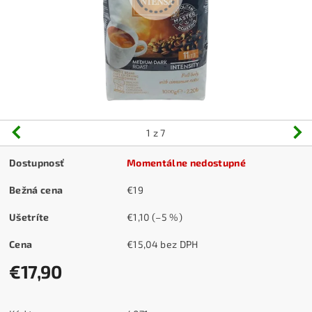
1
z 7
Dostupnosť
Momentálne nedostupné
Bežná cena
€19
Ušetríte
€1,10
(–5 %)
Cena
€15,04 bez DPH
€17,90