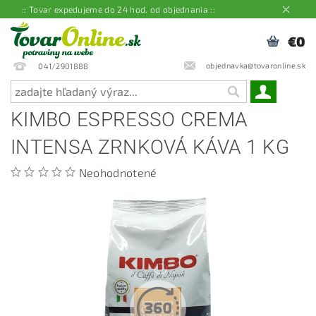
:: Tovar expedujeme do 24 hod. od objednania ::
€0
objednavka@tovaronline.sk
041/2901888
KIMBO ESPRESSO CREMA
INTENSA ZRNKOVÁ KÁVA 1 KG
Neohodnotené