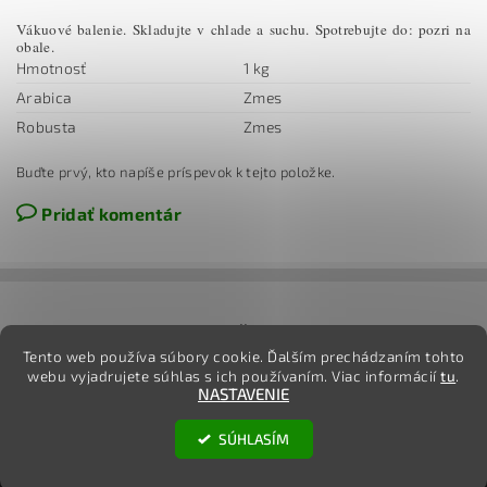
Vákuové balenie. Skladujte v chlade a suchu. Spotrebujte do: pozri na
obale.
Hmotnosť
1 kg
Arabica
Zmes
Robusta
Zmes
Buďte prvý, kto napíše príspevok k tejto položke.
Pridať komentár
jj
Tento web používa súbory cookie. Ďalším prechádzaním tohto
webu vyjadrujete súhlas s ich používaním. Viac informácií
tu
.
NASTAVENIE
2026 ©
TovarOnline.sk
, všetky práva vyhradené
SÚHLASÍM
Vytvoril Shoptet