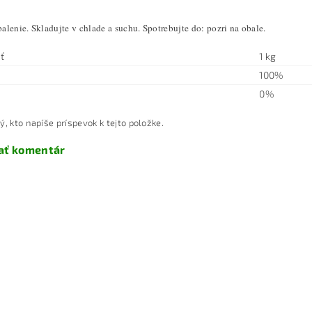
lenie. Skladujte v chlade a suchu. Spotrebujte do: pozri na obale.
ť
1 kg
100%
0%
ý, kto napíše príspevok k tejto položke.
ať komentár