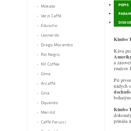
POPIS
Mokate
PARAM
Verzi Caffé
DISKUS
Eduscho
Leonardo
Kimbo T
Drago Mocambo
Káva pre
Rio Negro
Ameriky
a zárove
NY Coffee
znalcov 
Gima
Pri prvo
Arcaffé
nádych s
dochuťo
Gina
bohatým 
Oquendo
Kimbo T
Merrild
dokonalý 
prináša 
Caffé Ferucci