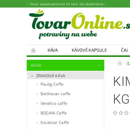
:: Tovar expedujeme do 24 hod. od objednania ::
KÁVA
KÁVOVÉ KAPSULE
ČAJ
K
KÁVA
ZRNKOVÁ KÁVA
KI
Paulig Coffe
Balthazar caffe
KG
Venetico caffe
BOGANI Caffe
Excelsior Caffe