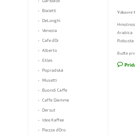
Garibaldi
Bialetti
Vákuové ba
DeLonghi
Hmotnos
Venezia
Arabica
Cafe d´Or
Robusta
Alberto
Buďte prv
Eilles
Prid
Popradská
Musetti
Buondi Caffe
Caffe Diemme
Dersut
Idee Kaffee
Piazza d´Oro