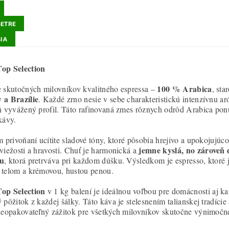
ETRE
IA
op Selection
100 % Arabica
 skutočných milovníkov kvalitného espressa –
, sta
 a Brazílie
. Každé zrno nesie v sebe charakteristickú intenzívnu a
ň vyvážený profil. Táto rafinovaná zmes rôznych odrôd Arabica ponúk
kávy.
m privoňaní ucítite sladové tóny, ktoré pôsobia hrejivo a upokojujúco
jemne kyslá, no zároveň
viežosti a hravosti. Chuť je harmonická a
u
, ktorá pretrváva pri každom dúšku. Výsledkom je espresso, ktoré j
telom a krémovou, hustou penou.
op Selection
v 1 kg balení je ideálnou voľbou pre domácnosti aj kan
pôžitok z každej šálky. Táto káva je stelesnením talianskej tradície a
neopakovateľný zážitok pre všetkých milovníkov skutočne výnimočn