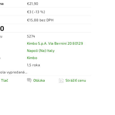
na
€21,90
€3
(–13 %)
€15,88 bez DPH
90
ru
5274
Kimbo S.p.A. Via Bernini 20 80129
Napoli (Na) Italy
a
Kimbo
1,5 roka
ola vypredaná...
Tlač
Otázka
Strážiť cenu