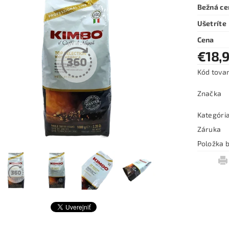
Bežná ce
Ušetríte
Cena
€18,
Kód tova
Značka
Kategóri
Záruka
Položka b