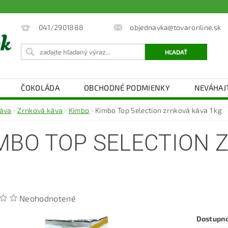
objednavka@tovaronline.sk
041/2901888
ČOKOLÁDA
OBCHODNÉ PODMIENKY
NEVÁHAJ
áva
Zrnková káva
Kimbo
Kimbo Top Selection zrnková káva 1 kg
MBO TOP SELECTION 
Neohodnotené
Dostupn