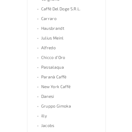
Caffé Del Doge S.R.L.
Carraro
Hausbrandt
Julius Meinl
Alfredo
Chicco d’Oro
Passalaqua
Paranà Caffè
New York Caffé
Danesi
Gruppo Gimoka
illy
Jacobs