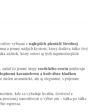
najlepších plantáží Strednej
rostlivo vybraná z
rómu a jemný nádych kyslosti, ktorý dodáva šálke živý
a zážitok, ktorý osloví aj tých najnáročnejších
exotického ovocia
, zatiaľ čo jemné stopy
pridávajú
 doplnená karamelovou a hodvábne hladkou
e nielen aromatické, ale aj elegantné, s príjemne
celárie, kde sa vyžaduje kvalita, čerstvosť a
 precíznej starostlivosti o výber zŕn – šálka po šálke
ého espressa.