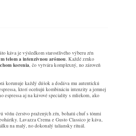
áto káva je výsledkom starostlivého výberu zŕn
ým telom a intenzívnou arómou
. Každé zrnko
ychom korenia
, čo vytvára komplexný, no zároveň
torá korunuje každý dúšok a dodáva mu autentickú
espressa, ktorí oceňujú kombináciu intenzity a jemnej
ho espressa aj na kávové speciality s mliekom, ako
ú vôňu čerstvo pražených zŕn, bohatú chuť s tónmi
 poháriky. Lavazza Crema e Gusto Classico je káva,
álku na malý, no dokonalý taliansky rituál.