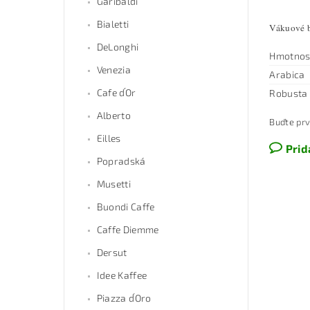
Garibaldi
Bialetti
Vákuové ba
DeLonghi
Hmotnos
Venezia
Arabica
Cafe d´Or
Robusta
Alberto
Buďte prv
Eilles
Prid
Popradská
Musetti
Buondi Caffe
Caffe Diemme
Dersut
Idee Kaffee
Piazza d´Oro