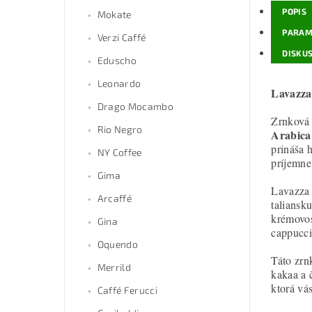
POPIS
Mokate
PARAM
Verzi Caffé
DISKUS
Eduscho
Leonardo
Lavazza
Drago Mocambo
Zrnková 
Rio Negro
Arabica
prináša 
NY Coffee
príjemne
Gima
Lavazza 
Arcaffé
taliansk
krémovos
Gina
cappucci
Oquendo
Táto zrn
Merrild
kakaa a 
ktorá vá
Caffé Ferucci