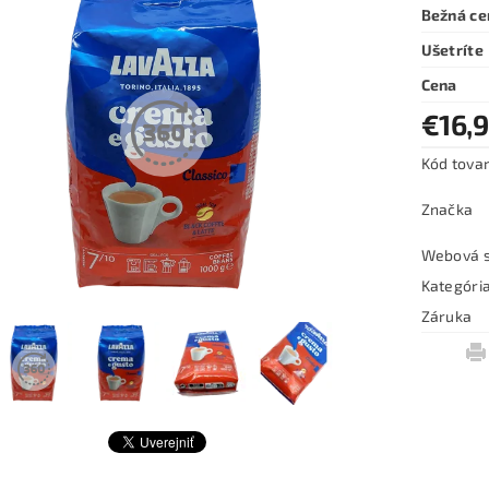
Bežná ce
Ušetríte
Cena
€16,
Kód tova
Značka
Webová s
Kategóri
Záruka