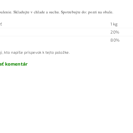
lenie. Skladujte v chlade a suchu. Spotrebujte do: pozri na obale.
ť
1 kg
20%
80%
ý, kto napíše príspevok k tejto položke.
ať komentár