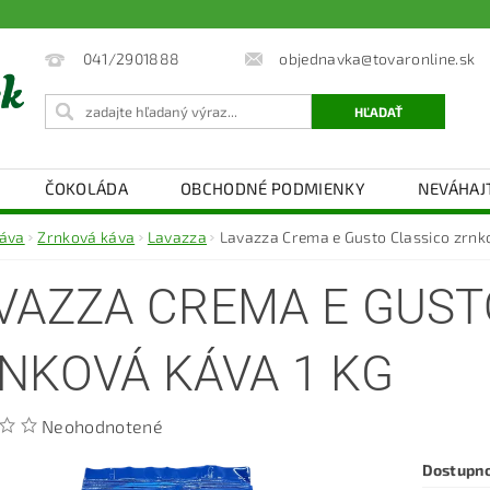
objednavka@tovaronline.sk
041/2901888
ČOKOLÁDA
OBCHODNÉ PODMIENKY
NEVÁHAJ
áva
Zrnková káva
Lavazza
Lavazza Crema e Gusto Classico zrnko
VAZZA CREMA E GUST
NKOVÁ KÁVA 1 KG
Neohodnotené
Dostupn