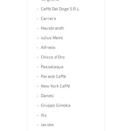
Caffé Del Doge S.R.L.
Carraro
Hausbrandt
Julius Meinl
Alfredo
Chicco d’Oro
Passalaqua
Paranà Caffè
New York Caffé
Danesi
Gruppo Gimoka
illy
Jacobs