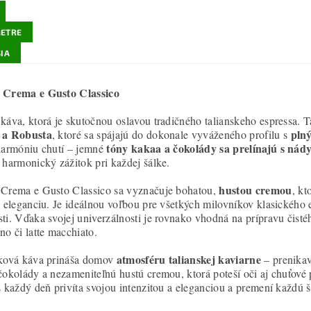
ETRE
IA
 Crema e Gusto Classico
káva, ktorá je skutočnou oslavou tradičného talianskeho espressa. T
 a Robusta
pln
, ktoré sa spájajú do dokonale vyváženého profilu s
tóny kakaa a čokolády sa prelínajú s nád
harmóniu chutí – jemné
 harmonický zážitok pri každej šálke.
hustou cremou
Crema e Gusto Classico sa vyznačuje bohatou,
, k
u eleganciu. Je ideálnou voľbou pre všetkých milovníkov klasického 
ti. Vďaka svojej univerzálnosti je rovnako vhodná na prípravu čisté
no či latte macchiato.
atmosféru talianskej kaviarne
ková káva prináša domov
– prenikav
čokolády a nezameniteľnú hustú cremou, ktorá poteší oči aj chuťové
s každý deň privíta svojou intenzitou a eleganciou a premení každú š