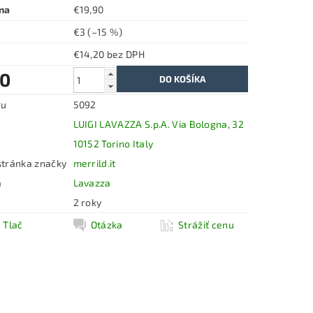
na
€19,90
€3
(–15 %)
€14,20 bez DPH
90
ru
5092
LUIGI LAVAZZA S.p.A. Via Bologna, 32
10152 Torino Italy
tránka značky
merrild.it
a
Lavazza
2 roky
Tlač
Otázka
Strážiť cenu