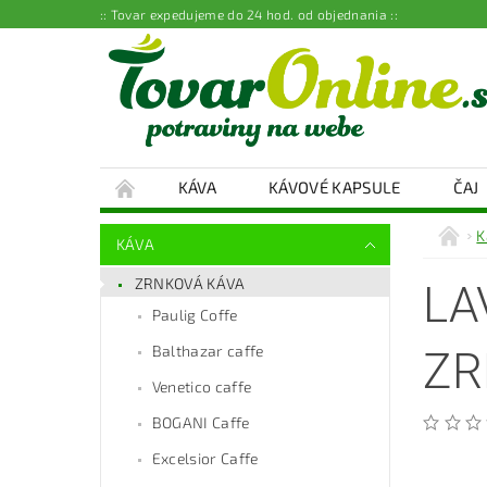
:: Tovar expedujeme do 24 hod. od objednania ::
KÁVA
KÁVOVÉ KAPSULE
ČAJ
K
KÁVA
ZRNKOVÁ KÁVA
LA
Paulig Coffe
Balthazar caffe
ZR
Venetico caffe
BOGANI Caffe
Excelsior Caffe