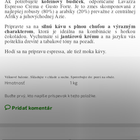
kofeínový budíček
Ak potrebujete
, odporúčame Lavazza
Espresso Crema e Gusto Forte. Je to zmes skomponovaná z
najlepšej robusty (80%) a arabiky (20%) prevažne z centrálnej
Afriky a juhovýchodnej Ázie.
silnú kávu s plnou chuťou a výrazným
Pripravte sa na
charakterom
, ktorá je ideálna na kombinácie s horkou
jantárovú krému
čokoládou. Vychutnáte si
a na jazyku vás
pošteklia drevité a tabakové tóny na pozadí.
Hodí sa na prípravu espressa, ale tiež moka kávy.
Vákuové balenie. Skladujte v chlade a suchu. Spotrebujte do: pozri na obale.
Hmotnosť
1 kg
Buďte prvý, kto napíše príspevok k tejto položke.
Pridať komentár