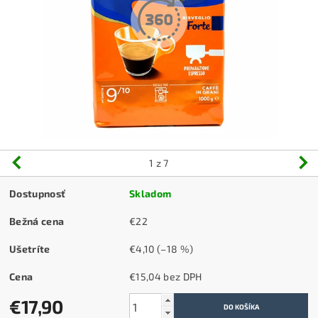
1
z 7
Dostupnosť
Skladom
Bežná cena
€22
Ušetríte
€4,10
(–18 %)
Cena
€15,04 bez DPH
€17,90