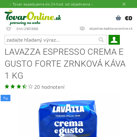
:: Tovar expedujeme do 24 hod. od objednania ::
€0
objednavka@tovaronline.sk
041/2901888
LAVAZZA ESPRESSO CREMA E
GUSTO FORTE ZRNKOVÁ KÁVA
1 KG
20 hodnotení
Tip