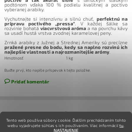
podtónom vďaka 100 % podielu kvalitnej a poctivo
vyberanej arabiky.
Vychutnajte si intenzívnu a silnú chuť,
perfektnú na
prípravu poctivého „pressa“
. V každej šálke sa
rozvinie bohatá
viacvrstvová aróma
a na povrchu kávy
sa usadí hustá vrstva zvodnej karamelovej peny.
Zrnká arabiky z Južnej a Strednej Ameriky sú precízne
pražené presne do bodu, kedy sa naplno rozvinú ich
najlepšie vlastnosti a najrozmanitejšie arómy
.
Hmotnosť
1 kg
Buďte prvý, kto napíše príspevok k tejto položke.
Pridať komentár
jj
Tento web používa súbory cookie. Ďalším prechádzaním tohto
webu vyjadrujete súhlas s ich používaním. Viac informácií
tu
.
NASTAVENIE