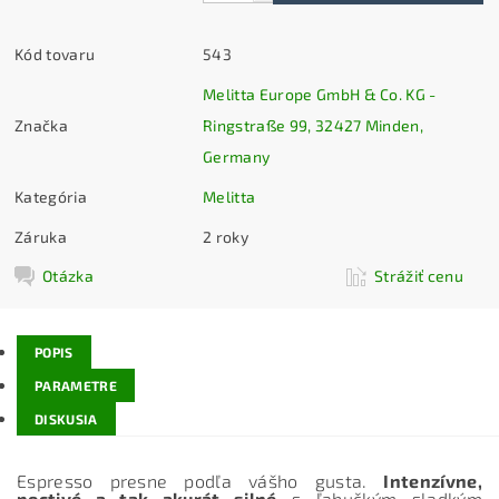
Kód tovaru
543
Melitta Europe GmbH & Co. KG -
Značka
Ringstraße 99, 32427 Minden,
Germany
Kategória
Melitta
Záruka
2 roky
Otázka
Strážiť cenu
POPIS
PARAMETRE
DISKUSIA
Espresso presne podľa vášho gusta.
Intenzívne,
poctivé a tak akurát silné
s ľahučkým sladkým