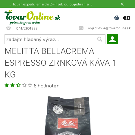
:: Tovar expedujeme do 24 hod. od objednania ::
€0
objednavka@tovaronline.sk
041/2901888
MELITTA BELLACREMA
ESPRESSO ZRNKOVÁ KÁVA 1
KG
6 hodnotení