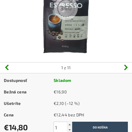
1
z 11
Dostupnosť
Skladom
Bežná cena
€16,90
Ušetríte
€2,10
(–12 %)
Cena
€12,44 bez DPH
€14,80