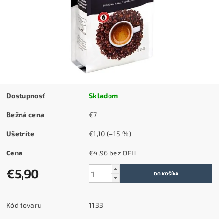
Dostupnosť
Skladom
Bežná cena
€7
Ušetríte
€1,10
(–15 %)
Cena
€4,96 bez DPH
€5,90
Kód tovaru
1133