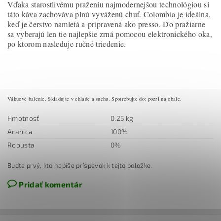
Vďaka starostlivému praženiu najmodernejšou technológiou si
táto káva zachováva plnú vyváženú chuť. Colombia je ideálna,
keď je čerstvo namletá a pripravená ako presso. Do pražiarne
sa vyberajú len tie najlepšie zrná pomocou elektronického oka,
po ktorom nasleduje ručné triedenie.
Vákuové balenie. Skladujte v chlade a suchu. Spotrebujte do: pozri na obale.
Hmotnosť
0.25 kg
Arabica
100%
Robusta
0%
Buďte prvý, kto napíše príspevok k tejto položke.
Pridať komentár