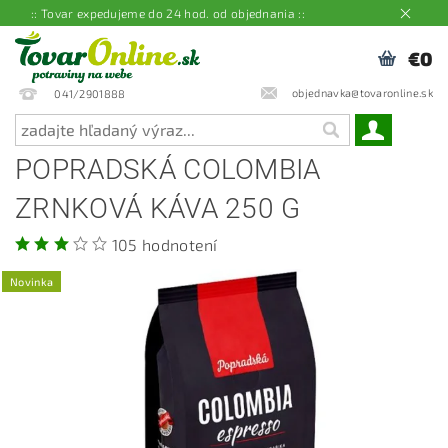
:: Tovar expedujeme do 24 hod. od objednania ::
€0
objednavka@tovaronline.sk
041/2901888
POPRADSKÁ COLOMBIA
ZRNKOVÁ KÁVA 250 G
105 hodnotení
Novinka