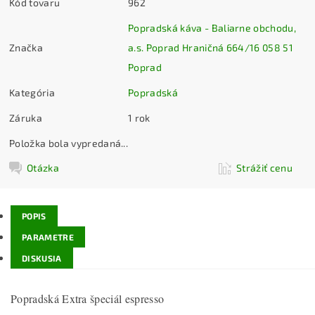
Kód tovaru
962
Popradská káva - Baliarne obchodu,
Značka
a.s. Poprad Hraničná 664/16 058 51
Poprad
Kategória
Popradská
Záruka
1 rok
Položka bola vypredaná...
Otázka
Strážiť cenu
POPIS
PARAMETRE
DISKUSIA
Popradská Extra špeciál espresso