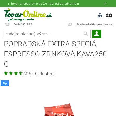
:: Tovar expedujeme do 24 hod. od objednania ::
€0
objednavka@tovaronline.sk
041/2901888
POPRADSKÁ EXTRA ŠPECIÁL
ESPRESSO ZRNKOVÁ KÁVA250
G
59 hodnotení
Tip