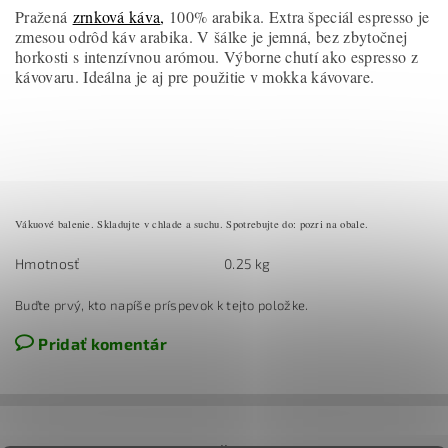
Pražená
zrnková káva
,
100% arabika. Extra špeciál espresso je
zmesou odrôd káv arabika. V šálke je jemná, bez zbytočnej
horkosti s intenzívnou arómou. Výborne chutí ako espresso z
kávovaru. Ideálna je aj pre použitie v mokka kávovare.
Vákuové balenie. Skladujte v chlade a suchu. Spotrebujte do: pozri na obale.
Hmotnosť
0.25 kg
Buďte prvý, kto napíše príspevok k tejto položke.
Pridať komentár