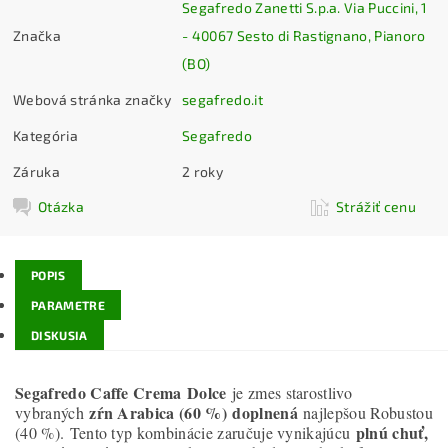
Segafredo Zanetti S.p.a. Via Puccini, 1
Značka
- 40067 Sesto di Rastignano, Pianoro
(BO)
Webová stránka značky
segafredo.it
Kategória
Segafredo
Záruka
2 roky
Otázka
Strážiť cenu
POPIS
PARAMETRE
DISKUSIA
Segafredo Caffe Crema Dolce
je zmes starostlivo
zŕn Arabica (60 %)
doplnená
vybraných
najlepšou Robustou
plnú chuť,
(40 %). Tento typ kombinácie zaručuje vynikajúcu