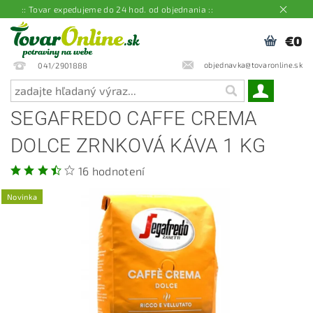
:: Tovar expedujeme do 24 hod. od objednania ::
€0
objednavka@tovaronline.sk
041/2901888
SEGAFREDO CAFFE CREMA
DOLCE ZRNKOVÁ KÁVA 1 KG
16 hodnotení
Novinka