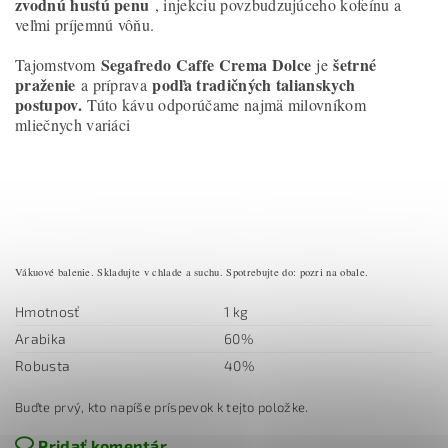
zvodnú hustú penu
, injekciu povzbudzujúceho kofeínu a
veľmi príjemnú vôňu.
Segafredo Caffe Crema Dolce
šetrné
Tajomstvom
je
praženie
podľa tradičných talianskych
a príprava
postupov.
Túto kávu odporúčame najmä milovníkom
mliečnych variáci
Vákuové balenie. Skladujte v chlade a suchu. Spotrebujte do: pozri na obale.
Hmotnosť
1 kg
Arabika
60%
Robusta
40%
Buďte prvý, kto napíše príspevok k tejto položke.
Pridať komentár