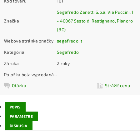
Kód tovaru
101
Segafredo Zanetti S.p.a. Via Puccini, 1
Značka
- 40067 Sesto di Rastignano, Pianoro
(BO)
Webová stránka značky
segafredo.it
Kategória
Segafredo
Záruka
2 roky
Položka bola vypredaná...
Otázka
Strážiť cenu
POPIS
PARAMETRE
DISKUSIA