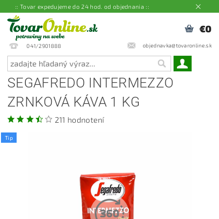
:: Tovar expedujeme do 24 hod. od objednania ::
€0
objednavka@tovaronline.sk
041/2901888
SEGAFREDO INTERMEZZO
ZRNKOVÁ KÁVA 1 KG
211 hodnotení
Tip