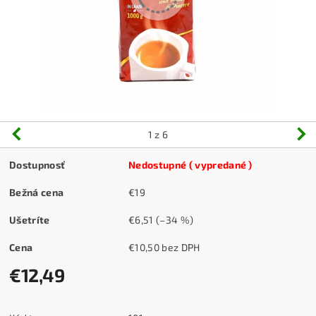
1
z 6
Dostupnosť
Nedostupné ( vypredané )
Bežná cena
€19
Ušetríte
€6,51
(–34 %)
Cena
€10,50 bez DPH
€12,49