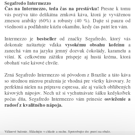
Segafredo Intermezzo
Čas na Intermezzo, teda čas na prestávku!
Presne k tomu
vás pozýva táto delikátna zrnková káva, ktorá je vyváženou
zmesou arabiky (60%) a robusty (40 %). Dajte si pauzu od
všednosti a podľahnite kúzlu okamihu, kedy čas patrí len vám.
bestseller
Intermezzo je
od značky Segafredo, ktorý vás
vysokému obsahu kofeínu
dokonale naštartuje vďaka
a
zanechá vám na jazyku jemný dozvuk čokolády, karamelu a
višní. K celkovému zážitku prispeje aj hustá kréma, ktorá
obohatí vaše kávové chvíle.
Zrná Segafredo Intermezzo sú pôvodom z Brazílie a táto káva
so strednou mierou praženia je vhodná pre všetky kávovary. Je
perfektná nielen na prípravu espressa, ale aj vašich obľúbených
kávových nápojov. Nech už si vychutnávate šálku kedykoľvek
osvieženie a
počas dňa, Segafredo Intermezzo vám prinesie
radosť z kvalitného nápoja.
Vákuové balenie. Skladujte v chlade a suchu. Spotrebujte do: pozri na obale.