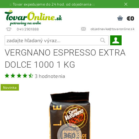
:: Tovar expedujeme do 24 hod. od objednania ::
€0
objednavka@tovaronline.sk
041/2901888
VERGNANO ESPRESSO EXTRA
DOLCE 1000 1 KG
3 hodnotenia
Novinka