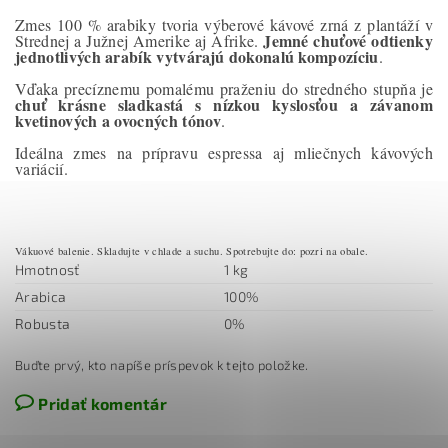
Zmes 100 % arabiky tvoria výberové kávové zrná z plantáží v
Jemné chuťové odtienky
Strednej a Južnej Amerike aj Afrike.
jednotlivých arabík vytvárajú dokonalú kompozíciu
.
Vďaka precíznemu pomalému praženiu do stredného stupňa je
chuť krásne sladkastá s nízkou kyslosťou a závanom
kvetinových a ovocných tónov
.
Ideálna zmes na prípravu espressa aj mliečnych kávových
variácií.
Vákuové balenie. Skladujte v chlade a suchu. Spotrebujte do: pozri na obale.
Hmotnosť
1 kg
Arabica
100%
Robusta
0%
Buďte prvý, kto napíše príspevok k tejto položke.
Pridať komentár