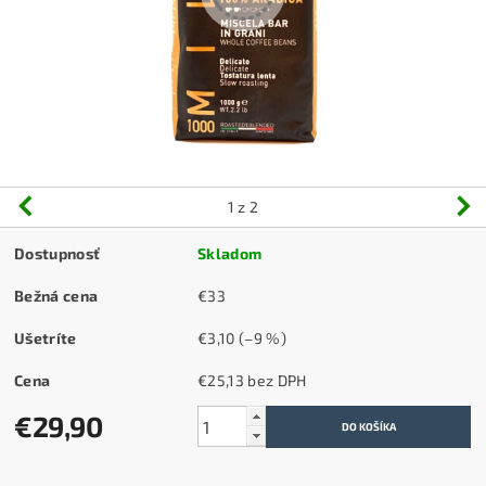
1
z 2
Dostupnosť
Skladom
Bežná cena
€33
Ušetríte
€3,10
(–9 %)
Cena
€25,13 bez DPH
€29,90