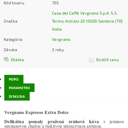
Kód tovaru
705
Casa del Caffè Vergnano S.p.A. S.S.
Značka
Torino-Asti,km 20 10026 Santena (TO)
Italia
Kategória
Vergnano
Záruka
2 roky
Otázka
Strážiť cenu
POPIS
PARAMETRE
DISKUSIA
Vergnano Espresso Extra Dolce
Delikátna pomaly pražená zrnková káva
s jemnou
smotanovou chuťou a šteklivou intenzívnou arómou.